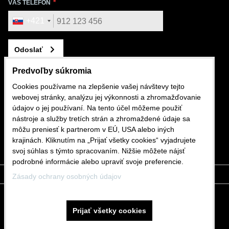
VÁŠ TELEFÓN
+421
Odoslať
Predvoľby súkromia
Cookies používame na zlepšenie vašej návštevy tejto
webovej stránky, analýzu jej výkonnosti a zhromažďovanie
KONTAKTUJTE NÁS
údajov o jej používaní. Na tento účel môžeme použiť
nástroje a služby tretích strán a zhromaždené údaje sa
+421 911 562 282
môžu preniesť k partnerom v EÚ, USA alebo iných
krajinách. Kliknutím na „Prijať všetky cookies“ vyjadrujete
shop@mdslovakia.sk
svoj súhlas s týmto spracovaním. Nižšie môžete nájsť
podrobné informácie alebo upraviť svoje preferencie.
Zásady ochrany osobných údajov
Predvoľby súkromia
Zásady ochrany osobných údajov
Prijať všetky cookies
Stav objednávky