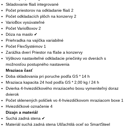
Skladovanie fliaš integrované
Počet priestorov na odkladanie fliaš 2
Počet odkladacích plôch na konzervy 2
VarioBox vysúvateľné
Počet VarioBoxov 2
Dóza na maslo ✔
Priehradka na vajíčka variabilné
Počet FlexSystémov 1
Zarážka dverí Priestor na fľaše a konzervy
Výškovo nastaviteľné odkladacie priečinky vo dverách s
možnosťou postupného nastavenia
Mraziaca časť
Doba skladovania pri poruche podľa GS * 14 h
Mraziaca kapacita 24 hod podľa GS * 2,00 kg / 24 h
Dvierka 4-hviezdičkového mraziaceho boxu vymeniteľný doraz
dvierok
Počet sklenených poličiek vo 4-hviezdičkovom mraziacom boxe 1
Hviezdičkové označenie 4
Dizajn a materiál
Suchá zadná stena ✔
Materiál suchá zadná stena Ušľachtilá oceľ so SmartSteel