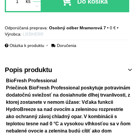
Do košíka
ks
Osobný odber Mramorová 7
•
0 €
•
Výrobca:
LIEBHERR
Otázka k produktu
Doručenia
Popis produktu
BioFresh Professional
Priečinok BioFresh Professional poskytuje potravinám
dodatočnú sviežosť na dosiahnutie dlhej trvanlivosti, z
ktorej zostanete v nemom úžase: Vďaka funkcii
HydroBreeze sa nad ovocím a zeleninou rozprestrie
ako ochranný závoj chladný opar. V kombinácii s
teplotou tesne nad 0 °C a vysokou vlhkosťou sa v ňom
nebalené ovocie a zelenina budú cítiť ako dom