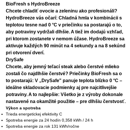
BioFresh s HydroBreeze
Chcete chladiť ovocie a zeleninu ako profesionáli?
HydroBreeze vás očarí: Chladná hmla v kombinácii s
teplotou tesne nad 0 °C v priečinku sa postarajú o to,
aby potraviny vydržali dlhšie. A tiež im dodajú vzhľad,
pri ktorom zostanete v nemom úžase. HydroBreeze sa
aktivuje každých 90 minút na 4 sekundy a na 8 sekúnd
pri otvorení dverí.
DrySafe
Chcete, aby jemný teľací steak alebo čerstvé mlieko
zostali čo najdlhšie čerstvé? Priečinky BioFresh sa o
to postarajú: V „DrySafe" panuje teplota blízko 0 °C –
ideálne skladovacie podmienky aj pre najcitlivejšie
potraviny. A to najlepšie: Všetko je z výroby dokonale
nastavené na okamžité použitie – pre dlhšiu čerstvosť.
Výkon a spotreba
Trieda energetickej efektivity C
Spotreba energie za 24 hodín 0,358 kWh / 24 h
Spotreba energie za rok 131 kWh/ročne