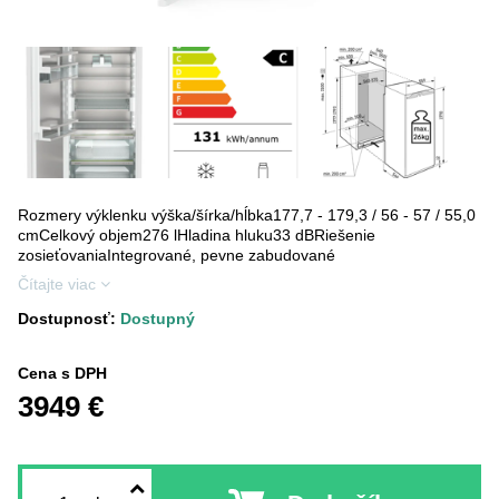
Rozmery výklenku výška/šírka/hĺbka177,7 - 179,3 / 56 - 57 / 55,0
cmCelkový objem276 lHladina hluku33 dBRiešenie
zosieťovaniaIntegrované, pevne zabudované
Čítajte viac
Dostupnosť:
Dostupný
Cena s DPH
3949 €