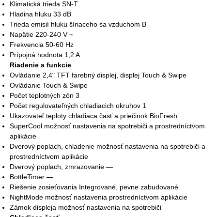
Klimatická trieda SN-T
Hladina hluku 33 dB
Trieda emisií hluku šíriaceho sa vzduchom B
Napätie 220-240 V ~
Frekvencia 50-60 Hz
Prípojná hodnota 1,2 A
Riadenie a funkcie
Ovládanie 2,4" TFT farebný displej, displej Touch & Swipe
Ovládanie Touch & Swipe
Počet teplotných zón 3
Počet regulovateľných chladiacich okruhov 1
Ukazovateľ teploty chladiaca časť a priečinok BioFresh
SuperCool možnosť nastavenia na spotrebiči a prostredníctvom
aplikácie
Dverový poplach, chladenie možnosť nastavenia na spotrebiči a
prostredníctvom aplikácie
Dverový poplach, zmrazovanie —
BottleTimer —
Riešenie zosieťovania Integrované, pevne zabudované
NightMode možnosť nastavenia prostredníctvom aplikácie
Zámok displeja možnosť nastavenia na spotrebiči