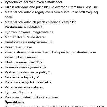
Výzdoba vnútorných dverí SmartSteel
Dizajn odkladacieho priečinku vo dverách Premium GlassLine
Materiál odkladacie regály dverí sklo s lištou z nehrdzavejúcej
ocele
Materiál odkladacích plôch chladiacej časti Sklo
Postavenie a inštalácia
Typ zabudovania Integrovateľné
Montáž dverí Pevné dvere
Hmotnosti čela nábytku max. 26
Doraz dverí Vľavo
Zmena strany otvárania dverí Dostupné len prostredníctvom
zákazníckeho servisu
Uhol otvorenia dverí 115°
Tesnenie dverí vymeniteľné
Výškovo nastavovacie pätky 2
Nivelačné koľajničky ✔
Počet nivelačných koľajničiek 2
Vetranie vetranie nábytku
Typ zástrčky Euro
Pripojovací kábel (dĺžka) 2.200 mm
Špecifikácia