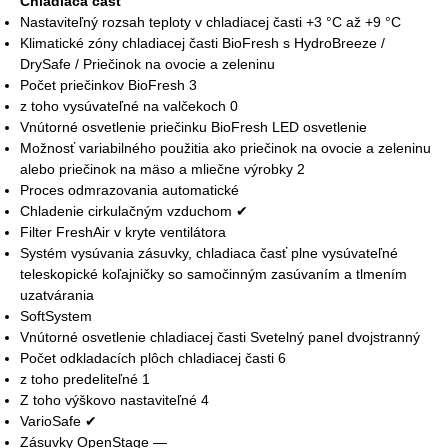
Chladiaca časť
Nastaviteľný rozsah teploty v chladiacej časti +3 °C až +9 °C
Klimatické zóny chladiacej časti BioFresh s HydroBreeze /
DrySafe / Priečinok na ovocie a zeleninu
Počet priečinkov BioFresh 3
z toho vysúvateľné na valčekoch 0
Vnútorné osvetlenie priečinku BioFresh LED osvetlenie
Možnosť variabilného použitia ako priečinok na ovocie a zeleninu
alebo priečinok na mäso a mliečne výrobky 2
Proces odmrazovania automatické
Chladenie cirkulačným vzduchom ✔
Filter FreshAir v kryte ventilátora
Systém vysúvania zásuvky, chladiaca časť plne vysúvateľné
teleskopické koľajničky so samočinným zasúvaním a tlmením
uzatvárania
SoftSystem
Vnútorné osvetlenie chladiacej časti Svetelný panel dvojstranný
Počet odkladacích plôch chladiacej časti 6
z toho predeliteľné 1
Z toho výškovo nastaviteľné 4
VarioSafe ✔
Zásuvky OpenStage —