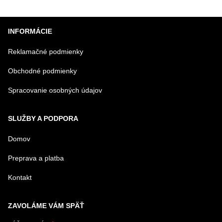
chladnička s
chladnička s
chladn
BioFresh
funkciami
funkci
BioFresh
BioFr
INFORMÁCIE
Professional a
Profes
AutoDoor
AutoD
Reklamačné podmienky
Obchodné podmienky
Spracovanie osobných údajov
SLUŽBY A PODPORA
Domov
Preprava a platba
Kontakt
ZAVOLÁME VÁM SPÄŤ