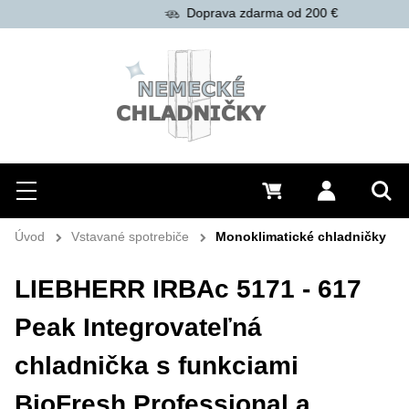
Doprava zdarma od 200 €
Hľadať
Menu
0 €
Prihlásiť 
Vyh
Úvod
Vstavané spotrebiče
Monoklimatické chladničky
LIEBHERR IRBAc 5171 - 617
Peak Integrovateľná
chladnička s funkciami
BioFresh Professional a