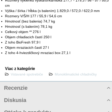
Rozmery výklenku výška/šírka/hĺbka 177,7 - 179,3 / 56 - 57 / 55,0
cm
Výška / šírka / hĺbka (s balením) 1.829,0 / 572,0 / 622,0 mm
Rozmery V/Š/H 177 / 55,9 / 54,6 cm
Hmotnosť (bez balenia) 74,7 kg
Hmotnosť (s balením) 78,1 kg
Celkový objem ** 276 l
Objem chladiacich častí 250 l
Z toho BioFresh 97,9 l
Objem mraziacich častí 27 l
Z toho 4-hviezdičkový mraziaci box 27,1 l
Viac z kategórie
Vstavané spotrebiče
Monoklimatické chladničky
Recenzie
Hodnotenie produktu
Diskusia
Komentáre k produktu