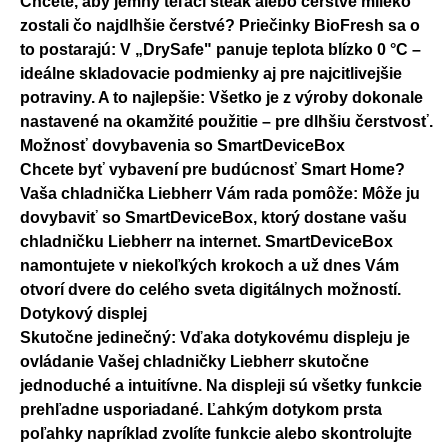
Chcete, aby jemný teľací steak alebo čerstvé mlieko
zostali čo najdlhšie čerstvé? Priečinky BioFresh sa o
to postarajú: V „DrySafe" panuje teplota blízko 0 °C –
ideálne skladovacie podmienky aj pre najcitlivejšie
potraviny. A to najlepšie: Všetko je z výroby dokonale
nastavené na okamžité použitie – pre dlhšiu čerstvosť.
Možnosť dovybavenia so SmartDeviceBox
Chcete byť vybavení pre budúcnosť Smart Home?
Vaša chladnička Liebherr Vám rada pomôže: Môže ju
dovybaviť so SmartDeviceBox, ktorý dostane vašu
chladničku Liebherr na internet. SmartDeviceBox
namontujete v niekoľkých krokoch a už dnes Vám
otvorí dvere do celého sveta digitálnych možností.
Dotykový displej
Skutočne jedinečný: Vďaka dotykovému displeju je
ovládanie Vašej chladničky Liebherr skutočne
jednoduché a intuitívne. Na displeji sú všetky funkcie
prehľadne usporiadané. Ľahkým dotykom prsta
poľahky napríklad zvolíte funkcie alebo skontrolujte