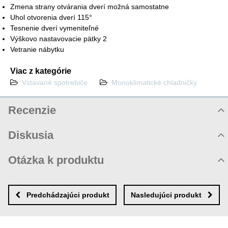
Zmena strany otvárania dverí možná samostatne
Uhol otvorenia dverí 115°
Tesnenie dverí vymeniteľné
Výškovo nastavovacie pätky 2
Vetranie nábytku
Viac z kategórie
Vstavané spotrebiče
Monoklimatické chladničky
Recenzie
Hodnotenie produktu
Diskusia
Komentáre k produktu
Otázka k produktu
Zatiaľ nie sú žiadne komentáre! Buďte prvý!
Nová otázka k produktu
Nový komentár
MENO
Predchádzajúci produkt
Nasledujúci produkt