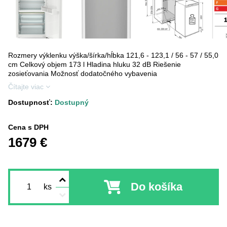
Rozmery výklenku výška/šírka/hĺbka 121,6 - 123,1 / 56 - 57 / 55,0
cm Celkový objem 173 l Hladina hluku 32 dB Riešenie
zosieťovania Možnosť dodatočného vybavenia
Čítajte viac
Dostupnosť:
Dostupný
Cena s DPH
1679 €
Do košíka
ks