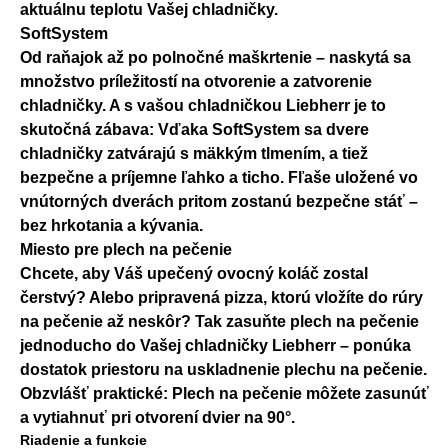
aktuálnu teplotu Vašej chladničky.
SoftSystem
Od raňajok až po polnočné maškrtenie – naskytá sa
množstvo príležitostí na otvorenie a zatvorenie
chladničky. A s vašou chladničkou Liebherr je to
skutočná zábava: Vďaka SoftSystem sa dvere
chladničky zatvárajú s mäkkým tlmením, a tiež
bezpečne a príjemne ľahko a ticho. Fľaše uložené vo
vnútorných dverách pritom zostanú bezpečne stáť –
bez hrkotania a kývania.
Miesto pre plech na pečenie
Chcete, aby Váš upečený ovocný koláč zostal
čerstvý? Alebo pripravená pizza, ktorú vložíte do rúry
na pečenie až neskôr? Tak zasuňte plech na pečenie
jednoducho do Vašej chladničky Liebherr – ponúka
dostatok priestoru na uskladnenie plechu na pečenie.
Obzvlášť praktické: Plech na pečenie môžete zasunúť
a vytiahnuť pri otvorení dvier na 90°.
Riadenie a funkcie