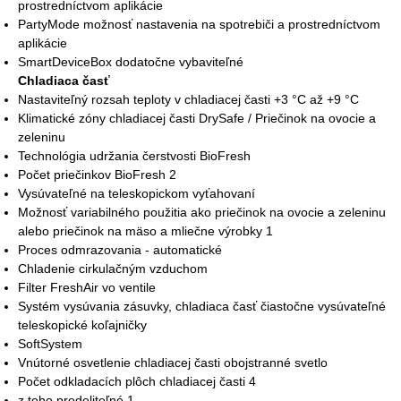
prostredníctvom aplikácie
PartyMode možnosť nastavenia na spotrebiči a prostredníctvom
aplikácie
SmartDeviceBox dodatočne vybaviteľné
Chladiaca časť
Nastaviteľný rozsah teploty v chladiacej časti +3 °C až +9 °C
Klimatické zóny chladiacej časti DrySafe / Priečinok na ovocie a
zeleninu
Technológia udržania čerstvosti BioFresh
Počet priečinkov BioFresh 2
Vysúvateľné na teleskopickom vyťahovaní
Možnosť variabilného použitia ako priečinok na ovocie a zeleninu
alebo priečinok na mäso a mliečne výrobky 1
Proces odmrazovania - automatické
Chladenie cirkulačným vzduchom
Filter FreshAir vo ventile
Systém vysúvania zásuvky, chladiaca časť čiastočne vysúvateľné
teleskopické koľajničky
SoftSystem
Vnútorné osvetlenie chladiacej časti obojstranné svetlo
Počet odkladacích plôch chladiacej časti 4
z toho predeliteľné 1