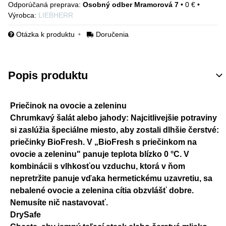
Osobný odber Mramorová 7
•
0 €
•
Výrobca:
LIEBHERR
Otázka k produktu
Doručenia
Popis produktu
Priečinok na ovocie a zeleninu
Chrumkavý šalát alebo jahody: Najcitlivejšie potraviny
si zaslúžia špeciálne miesto, aby zostali dlhšie čerstvé:
priečinky BioFresh. V „BioFresh s priečinkom na
ovocie a zeleninu" panuje teplota blízko 0 °C. V
kombinácii s vlhkosťou vzduchu, ktorá v ňom
nepretržite panuje vďaka hermetickému uzavretiu, sa
nebalené ovocie a zelenina cítia obzvlášť dobre.
Nemusíte nič nastavovať.
DrySafe