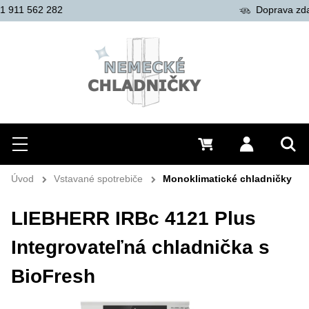
Doprava zdarma od 200 €
Hľadať
Menu
0 €
Prihlásiť 
Vyh
Úvod
Vstavané spotrebiče
Monoklimatické chladničky
LIEBHERR IRBc 4121 Plus
Integrovateľná chladnička s
BioFresh