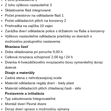
Z toho výškovo nastaviteľné 3
Skladovanie fliaš integrované
Počet priestorov na odkladanie fliaš 1
Počet odkladacích plôch na konzervy 2
Priehradka na vajíčka 10 vajec
Zarážka dverí odkladacie police s držiakom na fľaše a konzervy
Výškovo nastaviteľné odkladacie priečinky vo dverách s
možnosťou postupného nastavenia
Mraziaca časť
Doba skladovania pri poruche 9,00 h
Celková mraziaca schopnosť 2,00 kg / 24 h
Dvierka 4-hviezdičkového mraziaceho boxu vymeniteľný doraz
dvierok
Dizajn a materiály
Zadná stena z nehrdzavejúcej ocele
Materiál odkladacie regály dverí - biely plast
Materiál odkladacích plôch chladiacej časti - sklo
Postavenie a inštalácia
Typ zabudovania Integrovateľné
Montáž dverí Pevné dvere
Doraz dverí vpravo s možnosťou výmeny