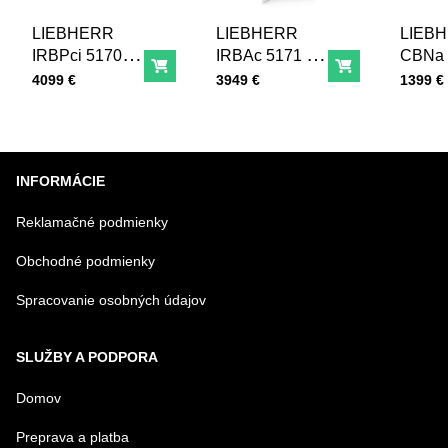
LIEBHERR
LIEBHERR
LIEB
Odoslať
IRBPci 5170
IRBAc 5171 -
CBNa 
Do košíka
Do košíka
Peak
617 Peak
Plus
Cena s DPH
Cena s DPH
Cena s
4099 €
3949 €
1399 €
Integrovateľná
Integrovateľná
Kombi
chladnička s
chladnička s
chladn
BioFresh
funkciami
mrazni
BioFresh
BioFre
INFORMÁCIE
Professional a
NoFro
AutoDoor
Reklamačné podmienky
Obchodné podmienky
Spracovanie osobných údajov
SLUŽBY A PODPORA
Domov
Preprava a platba