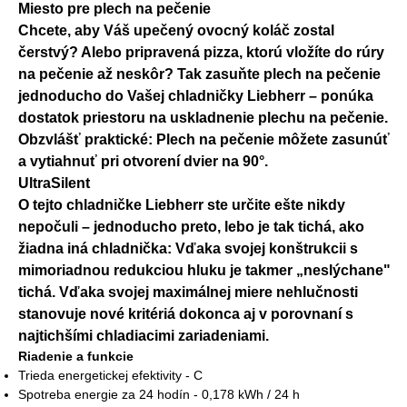
Miesto pre plech na pečenie
Chcete, aby Váš upečený ovocný koláč zostal
čerstvý? Alebo pripravená pizza, ktorú vložíte do rúry
na pečenie až neskôr? Tak zasuňte plech na pečenie
jednoducho do Vašej chladničky Liebherr – ponúka
dostatok priestoru na uskladnenie plechu na pečenie.
Obzvlášť praktické: Plech na pečenie môžete zasunúť
a vytiahnuť pri otvorení dvier na 90°.
UltraSilent
O tejto chladničke Liebherr ste určite ešte nikdy
nepočuli – jednoducho preto, lebo je tak tichá, ako
žiadna iná chladnička: Vďaka svojej konštrukcii s
mimoriadnou redukciou hluku je takmer „neslýchane"
tichá. Vďaka svojej maximálnej miere nehlučnosti
stanovuje nové kritériá dokonca aj v porovnaní s
najtichšími chladiacimi zariadeniami.
Riadenie a funkcie
Trieda energetickej efektivity - C
Spotreba energie za 24 hodín - 0,178 kWh / 24 h