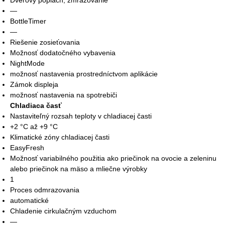
Dverový poplach, zmrazovanie
—
BottleTimer
—
Riešenie zosieťovania
Možnosť dodatočného vybavenia
NightMode
možnosť nastavenia prostredníctvom aplikácie
Zámok displeja
možnosť nastavenia na spotrebiči
Chladiaca časť
Nastaviteľný rozsah teploty v chladiacej časti
+2 °C až +9 °C
Klimatické zóny chladiacej časti
EasyFresh
Možnosť variabilného použitia ako priečinok na ovocie a zeleninu
alebo priečinok na mäso a mliečne výrobky
1
Proces odmrazovania
automatické
Chladenie cirkulačným vzduchom
—