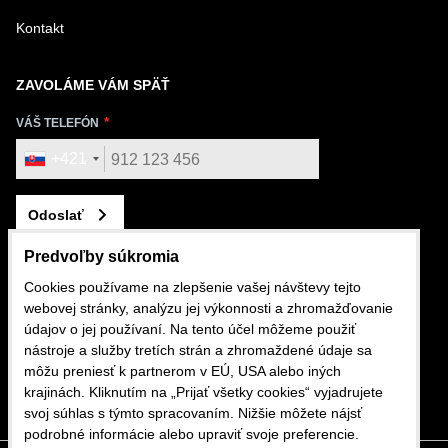
Kontakt
ZAVOLÁME VÁM SPÄŤ
VÁŠ TELEFÓN
+421
Odoslať
Predvoľby súkromia
Cookies používame na zlepšenie vašej návštevy tejto
webovej stránky, analýzu jej výkonnosti a zhromažďovanie
KONTAKTUJTE NÁS
údajov o jej používaní. Na tento účel môžeme použiť
nástroje a služby tretích strán a zhromaždené údaje sa
+421 911 562 282
môžu preniesť k partnerom v EÚ, USA alebo iných
krajinách. Kliknutím na „Prijať všetky cookies“ vyjadrujete
shop@mdslovakia.sk
svoj súhlas s týmto spracovaním. Nižšie môžete nájsť
podrobné informácie alebo upraviť svoje preferencie.