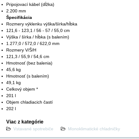
Pripojovací kábel (dĺžka)
2.200 mm
Špecifikácia
Rozmery výklenku výška/šírka/hĺbka
121,6 - 123,1 / 56 - 57 / 55,0 cm
Výška / šírka / hĺbka (s balením)
1.277,0 / 572,0 / 622,0 mm
Rozmery V/Š/H
121,3 / 55,9 / 54,6 cm
Hmotnosť (bez balenia)
45,6 kg
Hmotnosť (s balením)
49,1 kg
Celkový objem *
201 l
Objem chladiacich častí
202 l
Viac z kategórie
Vstavané spotrebiče
Monoklimatické chladničky