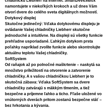
chladničku Liebherr na internet. SmartDeviceBox
namontujete v niekoľkých krokoch a už dnes Vám
otvorí dvere do celého sveta digitálnych možností.
Dotykový displej
Skutočne jedinečný: Vďaka dotykovému displeju je
ovládanie Vašej chladničky Liebherr skutočne
jednoduché a intuitívne. Na displeji sú všetky funkcie
prehľadne usporiadané. Ľahkým dotykom prsta
poľahky napríklad zvolíte funkcie alebo skontrolujte
aktuálnu teplotu Vašej chladničky.
SoftSystem
Od raňajok až po polnočné maškrtenie – naskytá sa
množstvo príležitostí na otvorenie a zatvorenie
chladničky. A s vašou chladničkou Liebherr je to
skutočná zábava: Vďaka SoftSystem sa dvere
chladničky zatvárajú s mäkkým tlmením, a tiež
bezpečne a príjemne ľahko a ticho. Fľaše uložené vo
vnútorných dverách pritom zostanú bezpečne stáť –
bez hrkotania a kývania.