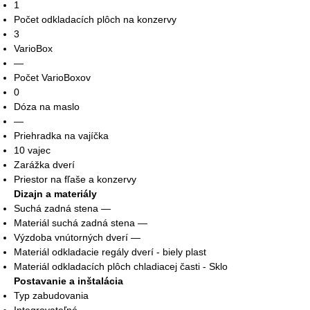
1
Počet odkladacích plôch na konzervy
3
VarioBox
—
Počet VarioBoxov
0
Dóza na maslo
—
Priehradka na vajíčka
10 vajec
Zarážka dverí
Priestor na fľaše a konzervy
Dizajn a materiály
Suchá zadná stena —
Materiál suchá zadná stena —
Výzdoba vnútorných dverí —
Materiál odkladacie regály dverí - biely plast
Materiál odkladacích plôch chladiacej časti - Sklo
Postavanie a inštalácia
Typ zabudovania