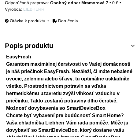
Osobný odber Mramorová 7
•
0 €
•
Výrobca:
LIEBHERR
Otázka k produktu
Doručenia
Popis produktu
EasyFresh
Garantom maximálnej čerstvosti vo Vašej domácnosti
je náš priečinok EasyFresh. Nezáleží, či máte nebalené
ovocie, zeleninu alebo šťavy: tu optimálne uskladníte
všetko. Prostredníctvom potravín sa vďaka
hermetickému uzavretiu zvýši vlhkosť vzduchu v
priečinku. Takto zostanú potraviny dlho čerstvé.
Možnosť dovybavenia so SmartDeviceBox
Chcete byť vybavení pre budúcnosť Smart Home?
Vaša chladnička Liebherr Vám rada pomôže: Môže ju
dovybaviť so SmartDeviceBox, ktorý dostane vašu