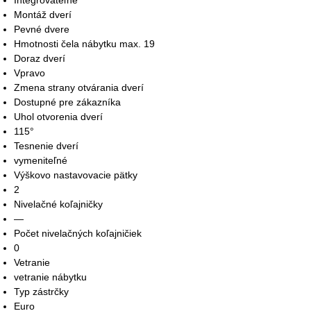
Integrovateľné
Montáž dverí
Pevné dvere
Hmotnosti čela nábytku max. 19
Doraz dverí
Vpravo
Zmena strany otvárania dverí
Dostupné pre zákazníka
Uhol otvorenia dverí
115°
Tesnenie dverí
vymeniteľné
Výškovo nastavovacie pätky
2
Nivelačné koľajničky
—
Počet nivelačných koľajničiek
0
Vetranie
vetranie nábytku
Typ zástrčky
Euro