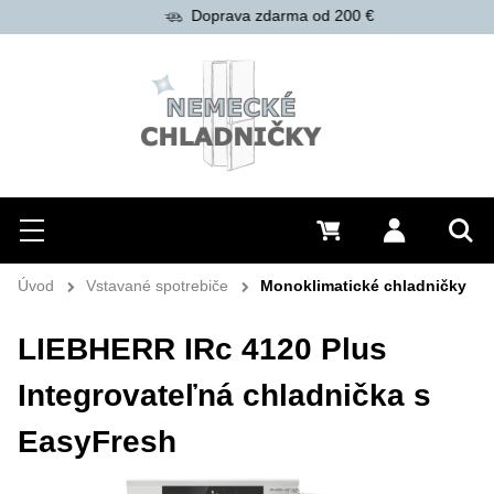
Doprava zdarma od 200 €
Hľadať
Menu
0 €
Prihlásiť 
Vyh
Úvod
Vstavané spotrebiče
Monoklimatické chladničky
LIEBHERR IRc 4120 Plus
Integrovateľná chladnička s
EasyFresh