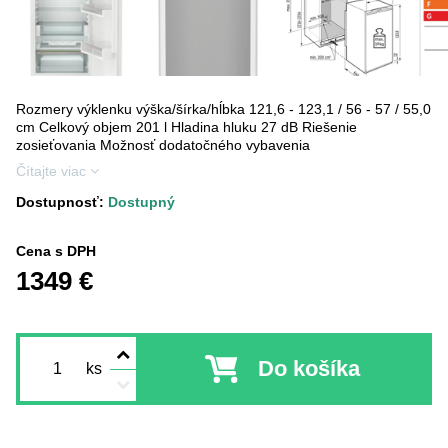
Rozmery výklenku výška/šírka/hĺbka 121,6 - 123,1 / 56 - 57 / 55,0
cm Celkový objem 201 l Hladina hluku 27 dB Riešenie
zosieťovania Možnosť dodatočného vybavenia
Čítajte viac
Dostupnosť:
Dostupný
Cena s DPH
1349 €
Do košíka
ks