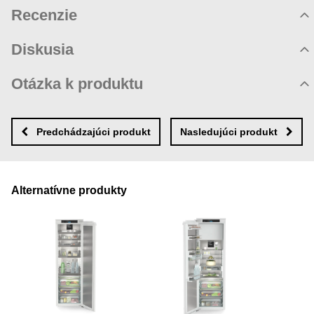
Recenzie
Hodnotenie produktu
Diskusia
Komentáre k produktu
Otázka k produktu
Zatiaľ nie sú žiadne komentáre! Buďte prvý!
Nová otázka k produktu
Nový komentár
MENO
Predchádzajúci produkt
Nasledujúci produkt
VÁŠ E-MAIL
Alternatívne produkty
VAŠA OTÁZKA K PRODUKTU