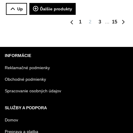
EasyFresh a
NoFrost
Up
Ďalšie produkty
NoFrost
1
2
3
15
Predchádzajúca strana
Ďalš
INFORMÁCIE
Reklamačné podmienky
Obchodné podmienky
Spracovanie osobných údajov
SLUŽBY A PODPORA
Domov
Preprava a platba