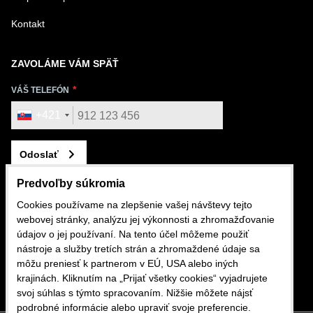
Kontakt
ZAVOLÁME VÁM SPÄŤ
VÁŠ TELEFÓN
+421
Odoslať
Predvoľby súkromia
Cookies používame na zlepšenie vašej návštevy tejto
webovej stránky, analýzu jej výkonnosti a zhromažďovanie
KONTAKTUJTE NÁS
údajov o jej používaní. Na tento účel môžeme použiť
nástroje a služby tretích strán a zhromaždené údaje sa
+421 911 562 282
môžu preniesť k partnerom v EÚ, USA alebo iných
krajinách. Kliknutím na „Prijať všetky cookies“ vyjadrujete
shop@mdslovakia.sk
svoj súhlas s týmto spracovaním. Nižšie môžete nájsť
podrobné informácie alebo upraviť svoje preferencie.