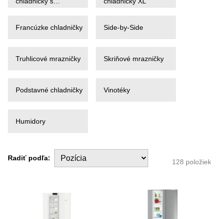
chladničky s
chladničky XL
mrazničkou
Francúzke chladničky
Side-by-Side
Truhlicové mrazničky
Skriňové mrazničky
Podstavné chladničky
Vinotéky
Humidory
Radiť podľa:
128
položiek