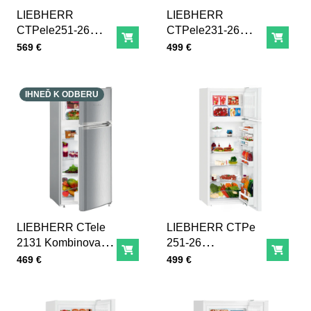
LIEBHERR
LIEBHERR
CTPele251-26
CTPele231-26
Do košíka
Do ko
Kombinovaná
Kombinovaná
Cena s DPH
Cena s DPH
569 €
499 €
chladnička s
chladnička s
mrazničkou so
mrazničkou so
SmartFrost
SmartFrost
IHNEĎ K ODBERU
LIEBHERR CTele
LIEBHERR CTPe
2131 Kombinovaná
251-26
Do košíka
Do ko
chladnička s
Kombinovaná
Cena s DPH
Cena s DPH
469 €
499 €
mrazničkou so
chladnička s
SmartFrost
mrazničkou so
SmartFrost