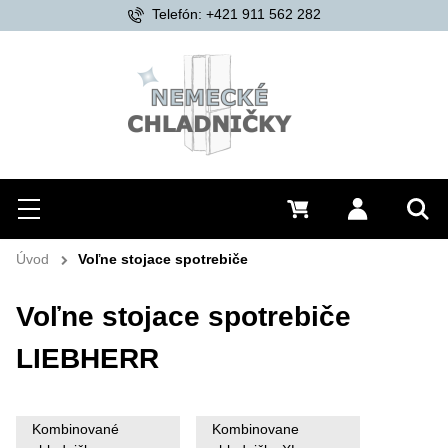
21 911 562 282
Doprava zd
Hľadať
Menu
0 €
Prihlásiť 
Vyh
Úvod
Voľne stojace spotrebiče
Voľne stojace spotrebiče
LIEBHERR
Kombinované
Kombinovane