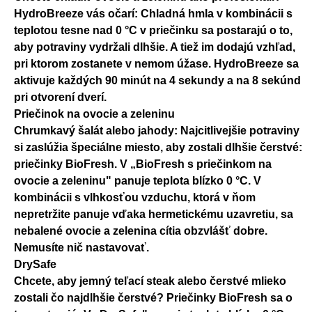
HydroBreeze vás očarí: Chladná hmla v kombinácii s
teplotou tesne nad 0 °C v priečinku sa postarajú o to,
aby potraviny vydržali dlhšie. A tiež im dodajú vzhľad,
pri ktorom zostanete v nemom úžase. HydroBreeze sa
aktivuje každých 90 minút na 4 sekundy a na 8 sekúnd
pri otvorení dverí.
Priečinok na ovocie a zeleninu
Chrumkavý šalát alebo jahody: Najcitlivejšie potraviny
si zaslúžia špeciálne miesto, aby zostali dlhšie čerstvé:
priečinky BioFresh. V „BioFresh s priečinkom na
ovocie a zeleninu" panuje teplota blízko 0 °C. V
kombinácii s vlhkosťou vzduchu, ktorá v ňom
nepretržite panuje vďaka hermetickému uzavretiu, sa
nebalené ovocie a zelenina cítia obzvlášť dobre.
Nemusíte nič nastavovať.
DrySafe
Chcete, aby jemný teľací steak alebo čerstvé mlieko
zostali čo najdlhšie čerstvé? Priečinky BioFresh sa o