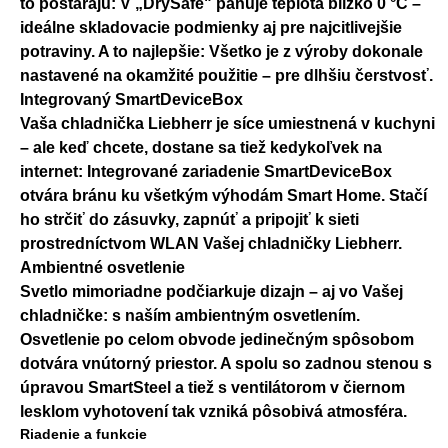
to postarajú: V „DrySafe" panuje teplota blízko 0 °C –
ideálne skladovacie podmienky aj pre najcitlivejšie
potraviny. A to najlepšie: Všetko je z výroby dokonale
nastavené na okamžité použitie – pre dlhšiu čerstvosť.
Integrovaný SmartDeviceBox
Vaša chladnička Liebherr je síce umiestnená v kuchyni
– ale keď chcete, dostane sa tiež kedykoľvek na
internet: Integrované zariadenie SmartDeviceBox
otvára bránu ku všetkým výhodám Smart Home. Stačí
ho strčiť do zásuvky, zapnúť a pripojiť k sieti
prostredníctvom WLAN Vašej chladničky Liebherr.
Ambientné osvetlenie
Svetlo mimoriadne podčiarkuje dizajn – aj vo Vašej
chladničke: s naším ambientným osvetlením.
Osvetlenie po celom obvode jedinečným spôsobom
dotvára vnútorný priestor. A spolu so zadnou stenou s
úpravou SmartSteel a tiež s ventilátorom v čiernom
lesklom vyhotovení tak vzniká pôsobivá atmosféra.
Riadenie a funkcie