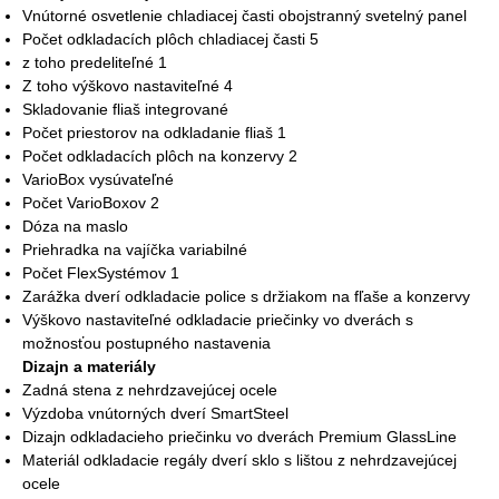
Vnútorné osvetlenie chladiacej časti obojstranný svetelný panel
Počet odkladacích plôch chladiacej časti 5
z toho predeliteľné 1
Z toho výškovo nastaviteľné 4
Skladovanie fliaš integrované
Počet priestorov na odkladanie fliaš 1
Počet odkladacích plôch na konzervy 2
VarioBox vysúvateľné
Počet VarioBoxov 2
Dóza na maslo
Priehradka na vajíčka variabilné
Počet FlexSystémov 1
Zarážka dverí odkladacie police s držiakom na fľaše a konzervy
Výškovo nastaviteľné odkladacie priečinky vo dverách s
možnosťou postupného nastavenia
Dizajn a materiály
Zadná stena z nehrdzavejúcej ocele
Výzdoba vnútorných dverí SmartSteel
Dizajn odkladacieho priečinku vo dverách Premium GlassLine
Materiál odkladacie regály dverí sklo s lištou z nehrdzavejúcej
ocele