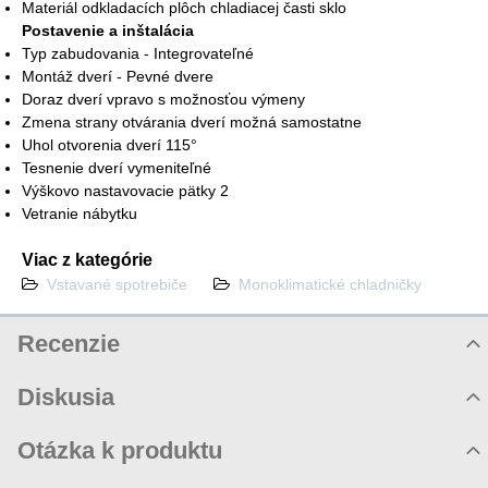
Materiál odkladacích plôch chladiacej časti sklo
Postavenie a inštalácia
Typ zabudovania - Integrovateľné
Montáž dverí - Pevné dvere
Doraz dverí vpravo s možnosťou výmeny
Zmena strany otvárania dverí možná samostatne
Uhol otvorenia dverí 115°
Tesnenie dverí vymeniteľné
Výškovo nastavovacie pätky 2
Vetranie nábytku
Viac z kategórie
Vstavané spotrebiče
Monoklimatické chladničky
Recenzie
Hodnotenie produktu
Diskusia
Komentáre k produktu
Otázka k produktu
Zatiaľ nie sú žiadne komentáre! Buďte prvý!