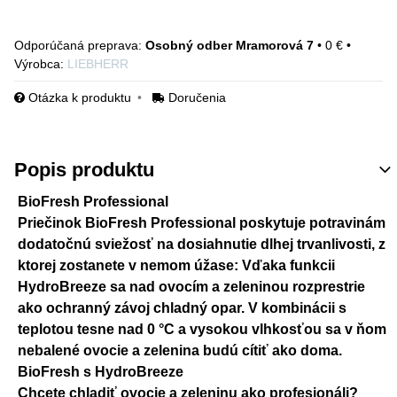
Osobný odber Mramorová 7
•
0 €
•
Výrobca:
LIEBHERR
Otázka k produktu
Doručenia
Popis produktu
BioFresh Professional
Priečinok BioFresh Professional poskytuje potravinám
dodatočnú sviežosť na dosiahnutie dlhej trvanlivosti, z
ktorej zostanete v nemom úžase: Vďaka funkcii
HydroBreeze sa nad ovocím a zeleninou rozprestrie
ako ochranný závoj chladný opar. V kombinácii s
teplotou tesne nad 0 °C a vysokou vlhkosťou sa v ňom
nebalené ovocie a zelenina budú cítiť ako doma.
BioFresh s HydroBreeze
Chcete chladiť ovocie a zeleninu ako profesionáli?