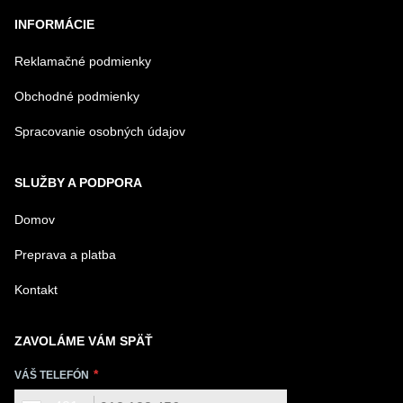
BioFresh
BioFre
INFORMÁCIE
Professional a
NoFro
AutoDoor
Reklamačné podmienky
Obchodné podmienky
Spracovanie osobných údajov
SLUŽBY A PODPORA
Domov
Preprava a platba
Kontakt
ZAVOLÁME VÁM SPÄŤ
VÁŠ TELEFÓN