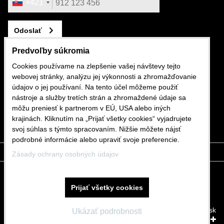
+421
Odoslať
Predvoľby súkromia
Cookies používame na zlepšenie vašej návštevy tejto
webovej stránky, analýzu jej výkonnosti a zhromažďovanie
KONTAKTUJTE NÁS
údajov o jej používaní. Na tento účel môžeme použiť
nástroje a služby tretích strán a zhromaždené údaje sa
+421 911 562 282
môžu preniesť k partnerom v EÚ, USA alebo iných
krajinách. Kliknutím na „Prijať všetky cookies“ vyjadrujete
shop@mdslovakia.sk
svoj súhlas s týmto spracovaním. Nižšie môžete nájsť
podrobné informácie alebo upraviť svoje preferencie.
Zásady ochrany osobných údajov
Predvoľby súkromia
Zásady ochrany osobných údajov
Prijať všetky cookies
Stav objednávky
Vytvorené pomocou:
BiznisWeb.sk
Ukázať podrobnosti