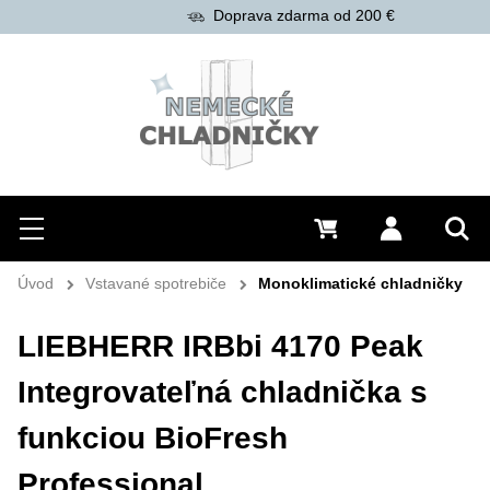
Doprava zdarma od 200 €
Hľadať
Menu
0 €
Prihlásiť 
Vyh
Úvod
Vstavané spotrebiče
Monoklimatické chladničky
LIEBHERR IRBbi 4170 Peak
Integrovateľná chladnička s
funkciou BioFresh
Professional