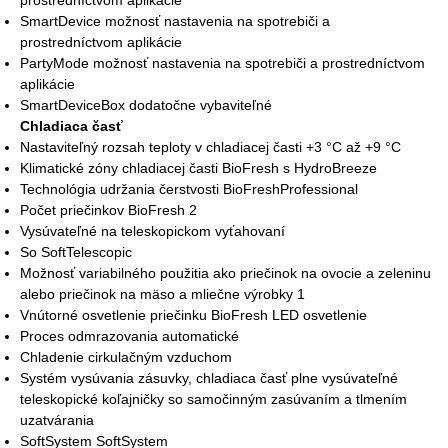
prostredníctvom aplikácie
SmartDevice možnosť nastavenia na spotrebiči a
prostredníctvom aplikácie
PartyMode možnosť nastavenia na spotrebiči a prostredníctvom
aplikácie
SmartDeviceBox dodatočne vybaviteľné
Chladiaca časť
Nastaviteľný rozsah teploty v chladiacej časti +3 °C až +9 °C
Klimatické zóny chladiacej časti BioFresh s HydroBreeze
Technológia udržania čerstvosti BioFreshProfessional
Počet priečinkov BioFresh 2
Vysúvateľné na teleskopickom vyťahovaní
So SoftTelescopic
Možnosť variabilného použitia ako priečinok na ovocie a zeleninu
alebo priečinok na mäso a mliečne výrobky 1
Vnútorné osvetlenie priečinku BioFresh LED osvetlenie
Proces odmrazovania automatické
Chladenie cirkulačným vzduchom
Systém vysúvania zásuvky, chladiaca časť plne vysúvateľné
teleskopické koľajničky so samočinným zasúvaním a tlmením
uzatvárania
SoftSystem SoftSystem