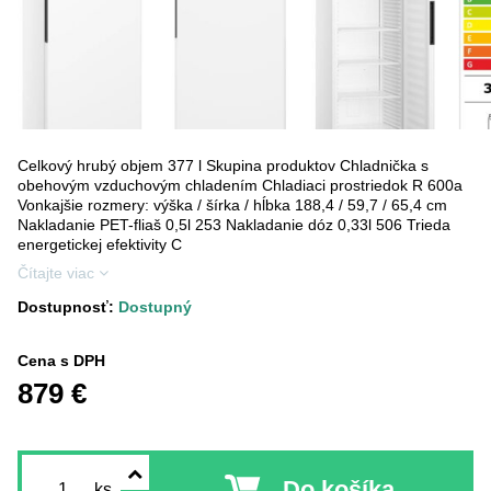
Celkový hrubý objem 377 l Skupina produktov Chladnička s
obehovým vzduchovým chladením Chladiaci prostriedok R 600a
Vonkajšie rozmery: výška / šírka / hĺbka 188,4 / 59,7 / 65,4 cm
Nakladanie PET-fliaš 0,5l 253 Nakladanie dóz 0,33l 506 Trieda
energetickej efektivity C
Čítajte viac
Dostupnosť:
Dostupný
Cena s DPH
879 €
Do košíka
ks