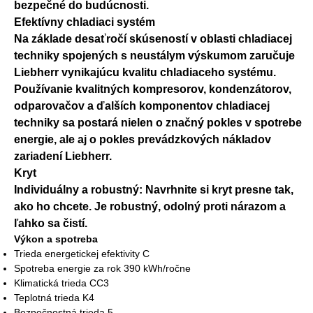
bezpečné do budúcnosti.
Efektívny chladiaci systém
Na základe desaťročí skúseností v oblasti chladiacej
techniky spojených s neustálym výskumom zaručuje
Liebherr vynikajúcu kvalitu chladiaceho systému.
Používanie kvalitných kompresorov, kondenzátorov,
odparovačov a ďalších komponentov chladiacej
techniky sa postará nielen o značný pokles v spotrebe
energie, ale aj o pokles prevádzkových nákladov
zariadení Liebherr.
Kryt
Individuálny a robustný: Navrhnite si kryt presne tak,
ako ho chcete. Je robustný, odolný proti nárazom a
ľahko sa čistí.
Výkon a spotreba
Trieda energetickej efektivity C
Spotreba energie za rok 390 kWh/ročne
Klimatická trieda CC3
Teplotná trieda K4
Bezpečnostná trieda 5