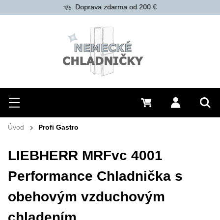
Doprava zdarma od 200 €
Hľadať
Menu
0 €
Prihlásiť 
Vyh
Úvod
Profi Gastro
LIEBHERR MRFvc 4001
Performance Chladnička s
obehovým vzduchovým
chladením