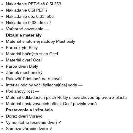
Nakladanie PET-fliaš 0,5l 253
Nakladanie 0,5l PET 7
Nakladanie dóz 0,33l 506
Nakladanie 0,33l dóza 7
Vnútorné osvetlenie —
Dizajn a materiály
Materiál vnútornej nádoby Plast biely
Farba krytu Biely
Materiál bočných stien Oceľ
Materiál dverí Oceľ
Farba dverí Biely
Zámok mechanický
Rukoväť Priehlbeň na rukoväť
Interiér odolný voči špliechajúcej vode —
Podlahový rošt —
Materiál odkladacích plôch Rošty s povrchovou úpravou z plastu
Materiál nastavovacích pätiek Oceľ pozinkovaná
Postavenie a inštalácia
Doraz dverí Vpravo
Vymeniteľné tesnenie dverí ✔
Samozatváracie dvere ✔