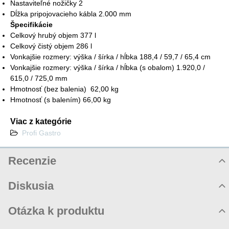
Nastaviteľné nožičky 2
Dĺžka pripojovacieho kábla 2.000 mm
Špecifikácie
Celkový hrubý objem 377 l
Celkový čistý objem 286 l
Vonkajšie rozmery: výška / šírka / hĺbka 188,4 / 59,7 / 65,4 cm
Vonkajšie rozmery: výška / šírka / hĺbka (s obalom) 1.920,0 /
615,0 / 725,0 mm
Hmotnosť (bez balenia) 62,00 kg
Hmotnosť (s balením) 66,00 kg
Viac z kategórie
Profi Gastro
Recenzie
Hodnotenie produktu
Diskusia
Komentáre k produktu
Otázka k produktu
Zatiaľ nie sú žiadne komentáre! Buďte prvý!
Nová otázka k produktu