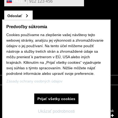
+421
Odoslať
Predvoľby súkromia
Cookies používame na zlepšenie vašej návštevy tejto
webovej stránky, analýzu jej výkonnosti a zhromažďovanie
KONTAKTUJTE NÁS
údajov o jej používaní. Na tento účel môžeme použiť
nástroje a služby tretích strán a zhromaždené údaje sa
+421 911 562 282
môžu preniesť k partnerom v EÚ, USA alebo iných
krajinách. Kliknutím na „Prijať všetky cookies“ vyjadrujete
shop@mdslovakia.sk
svoj súhlas s týmto spracovaním. Nižšie môžete nájsť
podrobné informácie alebo upraviť svoje preferencie.
Zásady ochrany osobných údajov
Predvoľby súkromia
Zásady ochrany osobných údajov
Prijať všetky cookies
Stav objednávky
Vytvorené pomocou:
BiznisWeb.sk
Ukázať podrobnosti