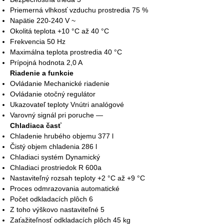
Priemerná vlhkosť vzduchu prostredia 75 %
Napätie 220-240 V ~
Okolitá teplota +10 °C až 40 °C
Frekvencia 50 Hz
Maximálna teplota prostredia 40 °C
Prípojná hodnota 2,0 A
Riadenie a funkcie
Ovládanie Mechanické riadenie
Ovládanie otočný regulátor
Ukazovateľ teploty Vnútri analógové
Varovný signál pri poruche —
Chladiaca časť
Chladenie hrubého objemu 377 l
Čistý objem chladenia 286 l
Chladiaci systém Dynamický
Chladiaci prostriedok R 600a
Nastaviteľný rozsah teploty +2 °C až +9 °C
Proces odmrazovania automatické
Počet odkladacích plôch 6
Z toho výškovo nastaviteľné 5
Zaťažiteľnosť odkladacích plôch 45 kg