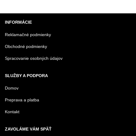
Štvordverová
Štvordverová
Štvord
francúzska
chladnička s
chladn
chladnička s
mrazničkou
mrazn
INFORMÁCIE
mrazničkou s
French Door s
French
dávkovačom
výrobníkom
výrob
Reklamačné podmienky
vody a kociek
ľadu IceMaker
ľadu I
ľadu
Obchodné podmienky
Spracovanie osobných údajov
SLUŽBY A PODPORA
Domov
Preprava a platba
Kontakt
ZAVOLÁME VÁM SPÄŤ