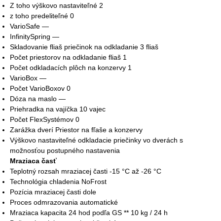
Z toho výškovo nastaviteľné 2
z toho predeliteľné 0
VarioSafe —
InfinitySpring —
Skladovanie fliaš priečinok na odkladanie 3 fliaš
Počet priestorov na odkladanie fliaš 1
Počet odkladacích plôch na konzervy 1
VarioBox —
Počet VarioBoxov 0
Dóza na maslo —
Priehradka na vajíčka 10 vajec
Počet FlexSystémov 0
Zarážka dverí Priestor na fľaše a konzervy
Výškovo nastaviteľné odkladacie priečinky vo dverách s
možnosťou postupného nastavenia
Mraziaca časť
Teplotný rozsah mraziacej časti -15 °C až -26 °C
Technológia chladenia NoFrost
Pozícia mraziacej časti dole
Proces odmrazovania automatické
Mraziaca kapacita 24 hod podľa GS ** 10 kg / 24 h