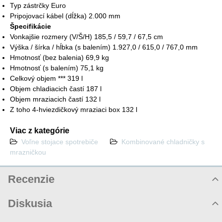
Typ zástrčky Euro
Pripojovací kábel (dĺžka) 2.000 mm
Špecifikácie
Vonkajšie rozmery (V/Š/H) 185,5 / 59,7 / 67,5 cm
Výška / šírka / hĺbka (s balením) 1.927,0 / 615,0 / 767,0 mm
Hmotnosť (bez balenia) 69,9 kg
Hmotnosť (s balením) 75,1 kg
Celkový objem *** 319 l
Objem chladiacich častí 187 l
Objem mraziacich častí 132 l
Z toho 4-hviezdičkový mraziaci box 132 l
Viac z kategórie
Voľne stojace spotrebiče
Kombinované chladničky s
mrazničkou
Recenzie
Hodnotenie produktu
Diskusia
Komentáre k produktu