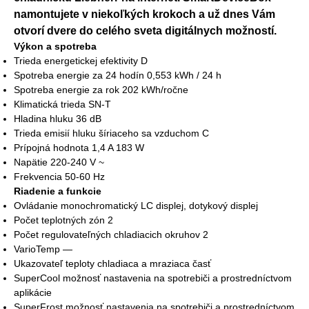
namontujete v niekoľkých krokoch a už dnes Vám
otvorí dvere do celého sveta digitálnych možností.
Výkon a spotreba
Trieda energetickej efektivity D
Spotreba energie za 24 hodín 0,553 kWh / 24 h
Spotreba energie za rok 202 kWh/ročne
Klimatická trieda SN-T
Hladina hluku 36 dB
Trieda emisií hluku šíriaceho sa vzduchom C
Prípojná hodnota 1,4 A 183 W
Napätie 220-240 V ~
Frekvencia 50-60 Hz
Riadenie a funkcie
Ovládanie monochromatický LC displej, dotykový displej
Počet teplotných zón 2
Počet regulovateľných chladiacich okruhov 2
VarioTemp —
Ukazovateľ teploty chladiaca a mraziaca časť
SuperCool možnosť nastavenia na spotrebiči a prostredníctvom
aplikácie
SuperFrost možnosť nastavenia na spotrebiči a prostredníctvom