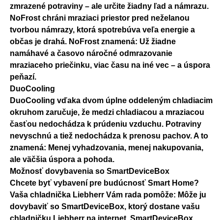
zmrazené potraviny – ale určite žiadny ľad a námrazu.
NoFrost chráni mraziaci priestor pred neželanou
tvorbou námrazy, ktorá spotrebúva veľa energie a
občas je drahá. NoFrost znamená: Už žiadne
namáhavé a časovo náročné odmrazovanie
mraziaceho priečinku, viac času na iné vec – a úspora
peňazí.
DuoCooling
DuoCooling vďaka dvom úplne oddeleným chladiacim
okruhom zaručuje, že medzi chladiacou a mraziacou
časťou nedochádza k prúdeniu vzduchu. Potraviny
nevyschnú a tiež nedochádza k prenosu pachov. A to
znamená: Menej vyhadzovania, menej nakupovania,
ale väčšia úspora a pohoda.
Možnosť dovybavenia so SmartDeviceBox
Chcete byť vybavení pre budúcnosť Smart Home?
Vaša chladnička Liebherr Vám rada pomôže: Môže ju
dovybaviť so SmartDeviceBox, ktorý dostane vašu
chladničku Liebherr na internet. SmartDeviceBox