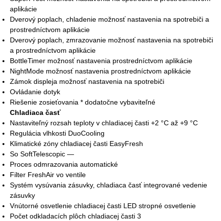
aplikácie
Dverový poplach, chladenie možnosť nastavenia na spotrebiči a
prostredníctvom aplikácie
Dverový poplach, zmrazovanie možnosť nastavenia na spotrebiči
a prostredníctvom aplikácie
BottleTimer možnosť nastavenia prostredníctvom aplikácie
NightMode možnosť nastavenia prostredníctvom aplikácie
Zámok displeja možnosť nastavenia na spotrebiči
Ovládanie dotyk
Riešenie zosieťovania * dodatočne vybaviteľné
Chladiaca časť
Nastaviteľný rozsah teploty v chladiacej časti +2 °C až +9 °C
Regulácia vlhkosti DuoCooling
Klimatické zóny chladiacej časti EasyFresh
So SoftTelescopic —
Proces odmrazovania automatické
Filter FreshAir vo ventile
Systém vysúvania zásuvky, chladiaca časť integrované vedenie
zásuvky
Vnútorné osvetlenie chladiacej časti LED stropné osvetlenie
Počet odkladacích plôch chladiacej časti 3