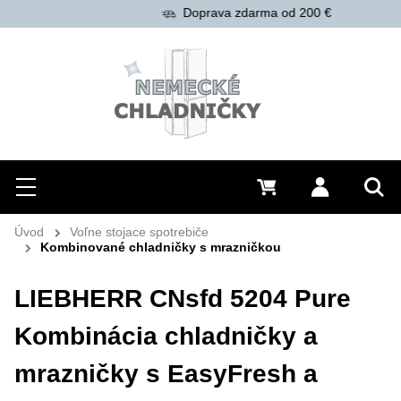
Doprava zdarma od 200 €
Hľadať
Menu
0 €
Prihlásiť 
Vyh
Úvod
Voľne stojace spotrebiče
Kombinované chladničky s mrazničkou
LIEBHERR CNsfd 5204 Pure
Kombinácia chladničky a
mrazničky s EasyFresh a