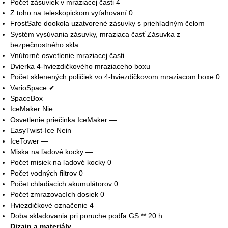
Počet zásuviek v mraziacej časti 4
Z toho na teleskopickom vyťahovaní 0
FrostSafe dookola uzatvorené zásuvky s priehľadným čelom
Systém vysúvania zásuvky, mraziaca časť Zásuvka z
bezpečnostného skla
Vnútorné osvetlenie mraziacej časti —
Dvierka 4-hviezdičkového mraziaceho boxu —
Počet sklenených poličiek vo 4-hviezdičkovom mraziacom boxe 0
VarioSpace ✔
SpaceBox —
IceMaker Nie
Osvetlenie priečinka IceMaker —
EasyTwist-Ice Nein
IceTower —
Miska na ľadové kocky —
Počet misiek na ľadové kocky 0
Počet vodných filtrov 0
Počet chladiacich akumulátorov 0
Počet zmrazovacích dosiek 0
Hviezdičkové označenie 4
Doba skladovania pri poruche podľa GS ** 20 h
Dizajn a materiály