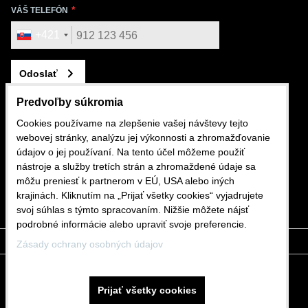
VÁŠ TELEFÓN
+421
Odoslať
Predvoľby súkromia
Cookies používame na zlepšenie vašej návštevy tejto
webovej stránky, analýzu jej výkonnosti a zhromažďovanie
KONTAKTUJTE NÁS
údajov o jej používaní. Na tento účel môžeme použiť
nástroje a služby tretích strán a zhromaždené údaje sa
+421 911 562 282
môžu preniesť k partnerom v EÚ, USA alebo iných
krajinách. Kliknutím na „Prijať všetky cookies“ vyjadrujete
shop@mdslovakia.sk
svoj súhlas s týmto spracovaním. Nižšie môžete nájsť
podrobné informácie alebo upraviť svoje preferencie.
Zásady ochrany osobných údajov
Predvoľby súkromia
Zásady ochrany osobných údajov
Prijať všetky cookies
Stav objednávky