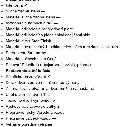
InteriorFit ✔
Suchá zadná stena —
Materiál suchá zadná stena —
Výzdoba vnútorných dverí —
Materiál odkladacie regály dverí plast
Materiál odkladacích plôch chladiacej časti sklo
Materiál dverí SteelFinish
Materiál prestaviteľných odkladacích plôch mraziacej časti sklo
Farba krytu Strieborný
Materiál bočných stien Oceľ
Rukoväť Priehlbeň (obojstranná, zvislá, priama)
Postavenie a inštalácia
Pomôcka pri zatváraní ✔
Doraz dverí vpravo s možnosťou výmeny
Zmena strany otvárania dverí možná samostatne
Uhol otvorenia dverí 115°
Tesnenie dverí vymeniteľné
Výškovo nastavovacie pätky 2
Prepravné rúčky Vpredu a vzadu
Prepravné valčeky vzadu —
Vetranie ppredné vetranie