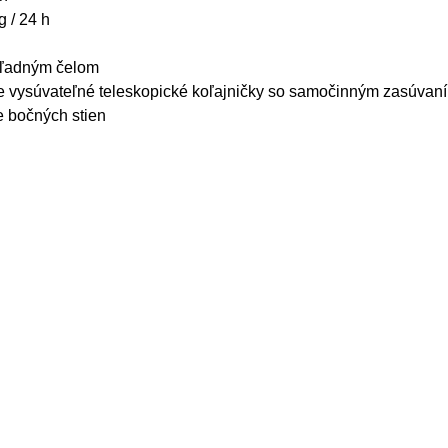
 / 24 h
hľadným čelom
e vysúvateľné teleskopické koľajničky so samočinným zasúvan
e bočných stien