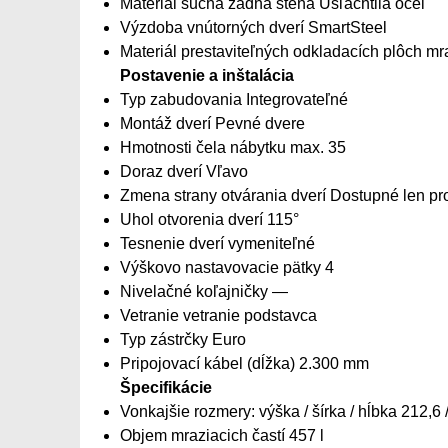
Materiál suchá zadná stena Ušľachtilá oceľ
Výzdoba vnútorných dverí SmartSteel
Materiál prestaviteľných odkladacích plôch mra
Postavenie a inštalácia
Typ zabudovania Integrovateľné
Montáž dverí Pevné dvere
Hmotnosti čela nábytku max. 35
Doraz dverí Vľavo
Zmena strany otvárania dverí Dostupné len pr
Uhol otvorenia dverí 115°
Tesnenie dverí vymeniteľné
Výškovo nastavovacie pätky 4
Nivelačné koľajničky —
Vetranie vetranie podstavca
Typ zástrčky Euro
Pripojovací kábel (dĺžka) 2.300 mm
Špecifikácie
Vonkajšie rozmery: výška / šírka / hĺbka 212,6 
Objem mraziacich častí 457 l