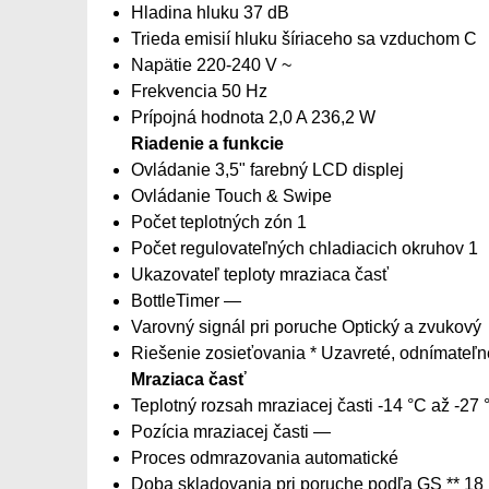
Hladina hluku 37 dB
Trieda emisií hluku šíriaceho sa vzduchom C
Napätie 220-240 V ~
Frekvencia 50 Hz
Prípojná hodnota 2,0 A 236,2 W
Riadenie a funkcie
Ovládanie 3,5" farebný LCD displej
Ovládanie Touch & Swipe
Počet teplotných zón 1
Počet regulovateľných chladiacich okruhov 1
Ukazovateľ teploty mraziaca časť
BottleTimer —
Varovný signál pri poruche Optický a zvukový
Riešenie zosieťovania * Uzavreté, odnímateľn
Mraziaca časť
Teplotný rozsah mraziacej časti -14 °C až -27 
Pozícia mraziacej časti —
Proces odmrazovania automatické
Doba skladovania pri poruche podľa GS ** 18