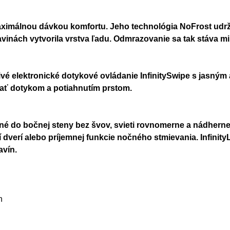
maximálnou dávkou komfortu. Jeho technológia NoFrost udrži
vinách vytvorila vrstva ľadu. Odmrazovanie sa tak stáva m
ivé elektronické dotykové ovládanie InfinitySwipe s jasný
dať dotykom a potiahnutím prstom.
é do bočnej steny bez švov, svieti rovnomerne a nádherne 
verí alebo príjemnej funkcie nočného stmievania. InfinityLi
avín.
h