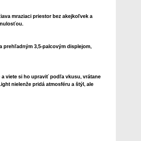
ava mraziaci priestor bez akejkoľvek a
inulosťou.
m a prehľadným 3,5-palcovým displejom,
a viete si ho upraviť podľa vkusu, vrátane
ght nielenže pridá atmosféru a štýl, ale