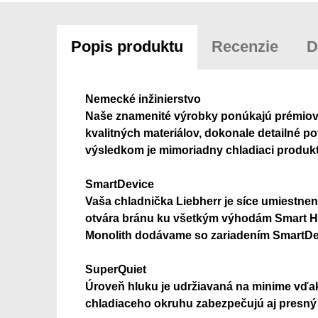
Popis produktu
Recenzie
D
Nemecké inžinierstvo
Naše znamenité výrobky ponúkajú prémiovú k
kvalitných materiálov, dokonale detailné p
výsledkom je mimoriadny chladiaci produkt
SmartDevice
Vaša chladnička Liebherr je síce umiestnen
otvára bránu ku všetkým výhodám Smart Hom
Monolith dodávame so zariadením SmartD
SuperQuiet
Úroveň hluku je udržiavaná na minime vďak
chladiaceho okruhu zabezpečujú aj presný 