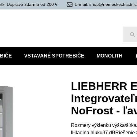
Doprava zdarma od 200 €
E-mail: shop@nemeckechladnic
Hľ
BIČE
VSTAVANÉ SPOTREBIČE
MONOLITH
LIEBHERR E
Integrovateľ
NoFrost - ľa
Rozmery výklenku výška/šírka
lHladina hluku37 dBRiešenie 