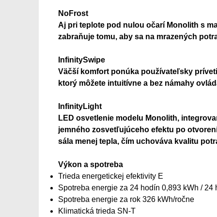
NoFrost
Aj pri teplote pod nulou očarí Monolith s 
zabraňuje tomu, aby sa na mrazených potra
InfinitySwipe
Väčší komfort ponúka používateľsky prívet
ktorý môžete intuitívne a bez námahy ovlá
InfinityLight
LED osvetlenie modelu Monolith, integrovan
jemného zosvetľujúceho efektu po otvorení d
sála menej tepla, čím uchováva kvalitu potr
Výkon a spotreba
Trieda energetickej efektivity E
Spotreba energie za 24 hodín 0,893 kWh / 24 
Spotreba energie za rok 326 kWh/ročne
Klimatická trieda SN-T