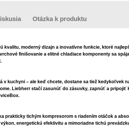
iskusia
Otázka k produktu
valitu, moderný dizajn a inovatívne funkcie, ktoré najlepš
ovrchové finišovanie a elitné chladiace komponenty sa spá
.
á v kuchyni – ale keď chcete, dostane sa tiež kedykoľvek 
e. Liebherr stačí zasunúť do zásuvky, zapnúť a pripojiť 
eviceBox.
a prakticky tichým kompresorom s riadením otáčok a absor
výkon, energetickú efektivitu a mimoriadne tichú prevádzk