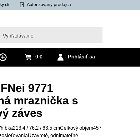
ky.sk
Autorizovaný predajca
adať
0 €
Prihlásiť sa
FNei 9771
ná mraznička s
vý záves
/hĺbka213,4 / 76,2 / 63,5 cmCelkový objem457
zosieťovaniaUzavreté, odnímateľné