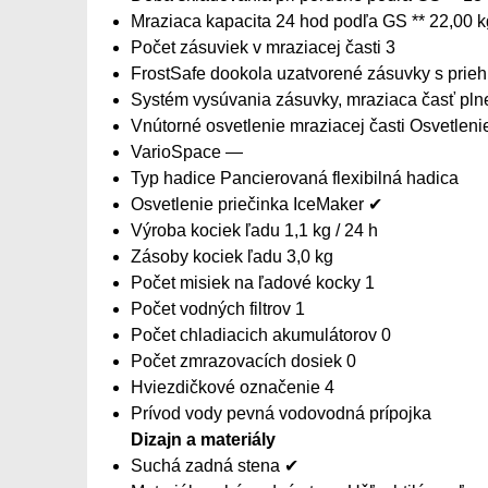
Mraziaca kapacita 24 hod podľa GS ** 22,00 kg
Počet zásuviek v mraziacej časti 3
FrostSafe dookola uzatvorené zásuvky s prie
Systém vysúvania zásuvky, mraziaca časť pln
Vnútorné osvetlenie mraziacej časti Osvetleni
VarioSpace —
Typ hadice Pancierovaná flexibilná hadica
Osvetlenie priečinka IceMaker ✔
Výroba kociek ľadu 1,1 kg / 24 h
Zásoby kociek ľadu 3,0 kg
Počet misiek na ľadové kocky 1
Počet vodných filtrov 1
Počet chladiacich akumulátorov 0
Počet zmrazovacích dosiek 0
Hviezdičkové označenie 4
Prívod vody pevná vodovodná prípojka
Dizajn a materiály
Suchá zadná stena ✔