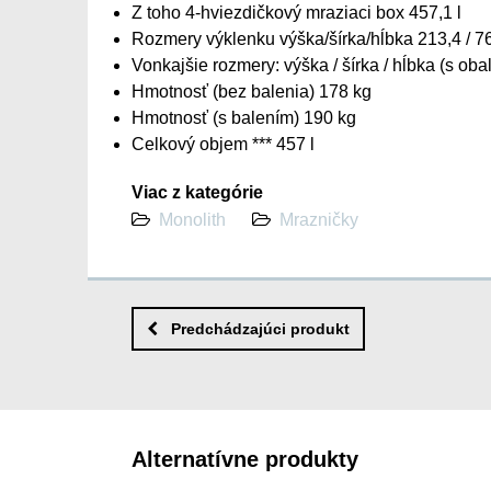
Z toho 4-hviezdičkový mraziaci box 457,1 l
Rozmery výklenku výška/šírka/hĺbka 213,4 / 76
Vonkajšie rozmery: výška / šírka / hĺbka (s ob
Hmotnosť (bez balenia) 178 kg
Hmotnosť (s balením) 190 kg
Celkový objem *** 457 l
Viac z kategórie
Monolith
Mrazničky
Predchádzajúci produkt
Alternatívne produkty