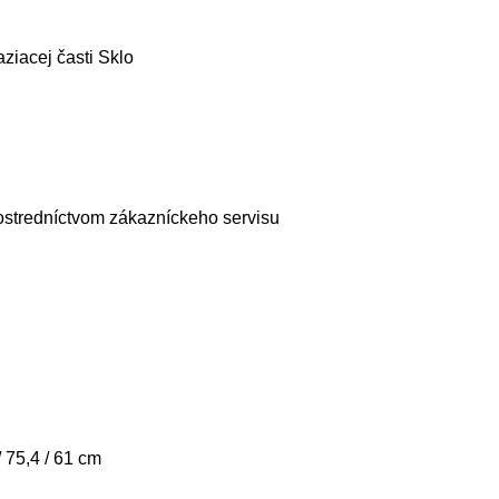
ziacej časti Sklo
ostredníctvom zákazníckeho servisu
/ 75,4 / 61 cm