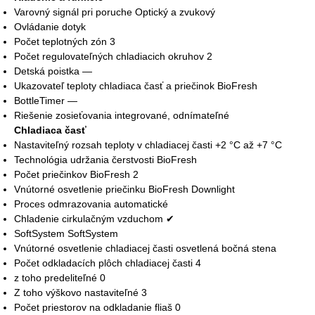
Varovný signál pri poruche Optický a zvukový
Ovládanie dotyk
Počet teplotných zón 3
Počet regulovateľných chladiacich okruhov 2
Detská poistka —
Ukazovateľ teploty chladiaca časť a priečinok BioFresh
BottleTimer —
Riešenie zosieťovania integrované, odnímateľné
Chladiaca časť
Nastaviteľný rozsah teploty v chladiacej časti +2 °C až +7 °C
Technológia udržania čerstvosti BioFresh
Počet priečinkov BioFresh 2
Vnútorné osvetlenie priečinku BioFresh Downlight
Proces odmrazovania automatické
Chladenie cirkulačným vzduchom ✔
SoftSystem SoftSystem
Vnútorné osvetlenie chladiacej časti osvetlená bočná stena
Počet odkladacích plôch chladiacej časti 4
z toho predeliteľné 0
Z toho výškovo nastaviteľné 3
Počet priestorov na odkladanie fliaš 0