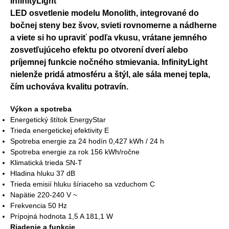
InfinityLight
LED osvetlenie modelu Monolith, integrované do
bočnej steny bez švov, svieti rovnomerne a nádherne
a viete si ho upraviť podľa vkusu, vrátane jemného
zosvetľujúceho efektu po otvorení dverí alebo
príjemnej funkcie nočného stmievania. InfinityLight
nielenže pridá atmosféru a štýl, ale sála menej tepla,
čím uchováva kvalitu potravín.
Výkon a spotreba
Energetický štítok EnergyStar
Trieda energetickej efektivity E
Spotreba energie za 24 hodín 0,427 kWh / 24 h
Spotreba energie za rok 156 kWh/ročne
Klimatická trieda SN-T
Hladina hluku 37 dB
Trieda emisií hluku šíriaceho sa vzduchom C
Napätie 220-240 V ~
Frekvencia 50 Hz
Prípojná hodnota 1,5 A 181,1 W
Riadenie a funkcie