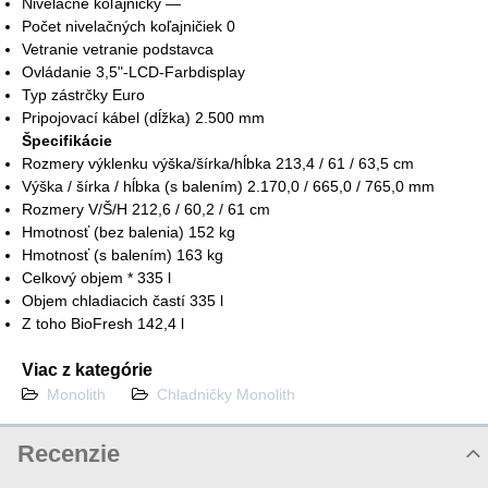
Nivelačné koľajničky —
Počet nivelačných koľajničiek 0
Vetranie vetranie podstavca
Ovládanie 3,5"-LCD-Farbdisplay
Typ zástrčky Euro
Pripojovací kábel (dĺžka) 2.500 mm
Špecifikácie
Rozmery výklenku výška/šírka/hĺbka 213,4 / 61 / 63,5 cm
Výška / šírka / hĺbka (s balením) 2.170,0 / 665,0 / 765,0 mm
Rozmery V/Š/H 212,6 / 60,2 / 61 cm
Hmotnosť (bez balenia) 152 kg
Hmotnosť (s balením) 163 kg
Celkový objem * 335 l
Objem chladiacich častí 335 l
Z toho BioFresh 142,4 l
Viac z kategórie
Monolith
Chladničky Monolith
Recenzie