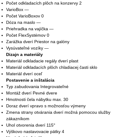
Počet odkladacích plôch na konzervy 2
VarioBox —
Počet VarioBoxov 0
Dóza na maslo —
Priehradka na vajíčka —
Počet FlexSystémov 0
Zarážka dverí Priestor na galóny
Vysúvateľné vozíky —
Dizajn a materiály
Materiál odkladacie regály dverí plast
Materiál odkladacích plôch chladiacej časti sklo
Materiál dverí oceľ
Postavenie a inštalácia
Typ zabudovania Integrovateľné
Montáž dverí Pevné dvere
Hmotnosti čela nábytku max. 30
Doraz dverí vpravo s možnosťou výmeny
Zmena strany otvárania dverí možná pomocou služby
zákazníkom
Uhol otvorenia dverí 115°
Výškovo nastavovacie pätky 4