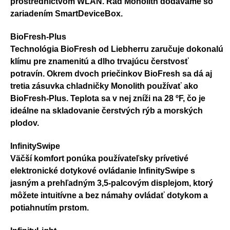
prostredníctvom WLAN. Rad Monolith dodávame so
zariadením SmartDeviceBox.
BioFresh-Plus
Technológia BioFresh od Liebherru zaručuje dokonalú
klímu pre znamenitú a dlho trvajúcu čerstvosť
potravín. Okrem dvoch priečinkov BioFresh sa dá aj
tretia zásuvka chladničky Monolith používať ako
BioFresh-Plus. Teplota sa v nej zníži na 28 ºF, čo je
ideálne na skladovanie čerstvých rýb a morských
plodov.
InfinitySwipe
Väčší komfort ponúka používateľsky prívetivé
elektronické dotykové ovládanie InfinitySwipe s
jasným a prehľadným 3,5-palcovým displejom, ktorý
môžete intuitívne a bez námahy ovládať dotykom a
potiahnutím prstom.