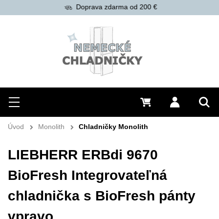
Doprava zdarma od 200 €
Hľadať
Menu
0 €
Prihlásiť 
Vyh
Úvod
Monolith
Chladničky Monolith
LIEBHERR ERBdi 9670
BioFresh Integrovateľná
chladnička s BioFresh pánty
vpravo