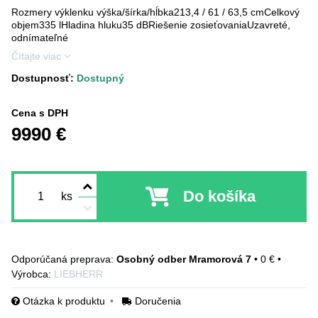
Rozmery výklenku výška/šírka/hĺbka213,4 / 61 / 63,5 cmCelkový
objem335 lHladina hluku35 dBRiešenie zosieťovaniaUzavreté,
odnímateľné
Čítajte viac
Dostupnosť:
Dostupný
Cena s DPH
9990 €
Do košíka
ks
Osobný odber Mramorová 7
•
0 €
•
Výrobca:
LIEBHERR
Otázka k produktu
Doručenia