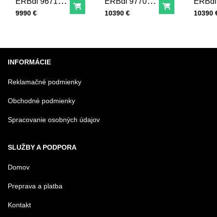
ERBdi 9671
ERBdi 9770
ERBdi
Do košíka
Do košíka
Integrovateľná
Integrovateľná
Integr
Cena s DPH
Cena s DPH
Cena s
9990 €
10390 €
10390 
chladnička s
chladnička s
chladn
BioFresh pánty
BioFresh
BioFre
vľavo
vľavo
INFORMÁCIE
Reklamačné podmienky
Obchodné podmienky
Spracovanie osobných údajov
SLUŽBY A PODPORA
Domov
Preprava a platba
Kontakt