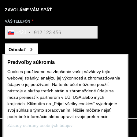
ZAVOLÁME VÁM SPÄŤ
VÁŠ TELEFÓN
+421
Odoslať
Predvoľby súkromia
Cookies používame na zlepšenie vašej návštevy tejto
webovej stránky, analýzu jej výkonnosti a zhromažďovanie
KONTAKTUJTE NÁS
údajov o jej používaní. Na tento účel môžeme použiť
nástroje a služby tretích strán a zhromaždené údaje sa
+421 911 562 282
môžu preniesť k partnerom v EÚ, USA alebo iných
krajinách. Kliknutím na „Prijať všetky cookies“ vyjadrujete
shop@mdslovakia.sk
svoj súhlas s týmto spracovaním. Nižšie môžete nájsť
podrobné informácie alebo upraviť svoje preferencie.
Zásady ochrany osobných údajov