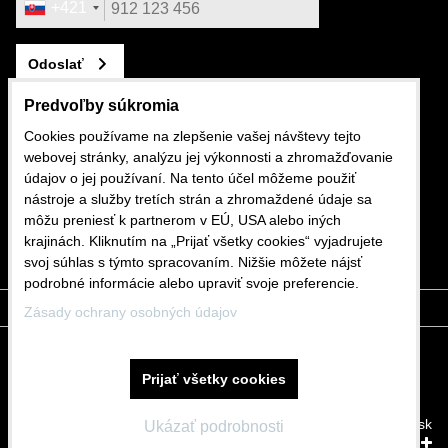
+421
Odoslať
Predvoľby súkromia
Cookies používame na zlepšenie vašej návštevy tejto
webovej stránky, analýzu jej výkonnosti a zhromažďovanie
KONTAKTUJTE NÁS
údajov o jej používaní. Na tento účel môžeme použiť
nástroje a služby tretích strán a zhromaždené údaje sa
+421 911 562 282
môžu preniesť k partnerom v EÚ, USA alebo iných
krajinách. Kliknutím na „Prijať všetky cookies“ vyjadrujete
shop@mdslovakia.sk
svoj súhlas s týmto spracovaním. Nižšie môžete nájsť
podrobné informácie alebo upraviť svoje preferencie.
Zásady ochrany osobných údajov
Predvoľby súkromia
Zásady ochrany osobných údajov
Prijať všetky cookies
Stav objednávky
Vytvorené pomocou:
BiznisWeb.sk
Ukázať podrobnosti