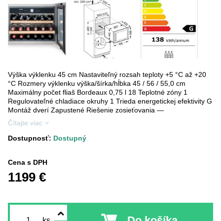
Výška výklenku 45 cm Nastaviteľný rozsah teploty +5 °C až +20
°C Rozmery výklenku výška/šírka/hĺbka 45 / 56 / 55,0 cm
Maximálny počet fliaš Bordeaux 0,75 l 18 Teplotné zóny 1
Regulovateľné chladiace okruhy 1 Trieda energetickej efektivity G
Montáž dverí Zapustené Riešenie zosieťovania —
Čítajte viac
Dostupnosť:
Dostupný
Cena s DPH
1199 €
Do košíka
ks