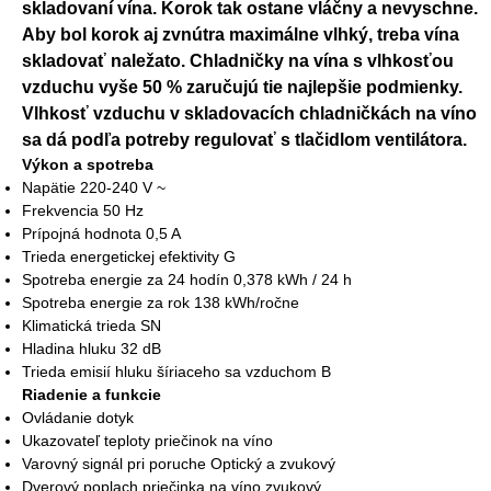
skladovaní vína. Korok tak ostane vláčny a nevyschne.
Aby bol korok aj zvnútra maximálne vlhký, treba vína
skladovať naležato. Chladničky na vína s vlhkosťou
vzduchu vyše 50 % zaručujú tie najlepšie podmienky.
Vlhkosť vzduchu v skladovacích chladničkách na víno
sa dá podľa potreby regulovať s tlačidlom ventilátora.
Výkon a spotreba
Napätie 220-240 V ~
Frekvencia 50 Hz
Prípojná hodnota 0,5 A
Trieda energetickej efektivity G
Spotreba energie za 24 hodín 0,378 kWh / 24 h
Spotreba energie za rok 138 kWh/ročne
Klimatická trieda SN
Hladina hluku 32 dB
Trieda emisií hluku šíriaceho sa vzduchom B
Riadenie a funkcie
Ovládanie dotyk
Ukazovateľ teploty priečinok na víno
Varovný signál pri poruche Optický a zvukový
Dverový poplach priečinka na víno zvukový