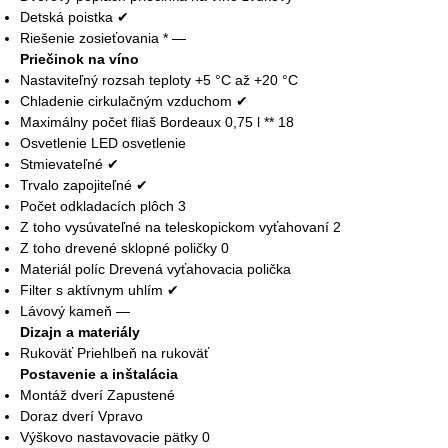
Detská poistka ✔
Riešenie zosieťovania * —
Priečinok na víno
Nastaviteľný rozsah teploty +5 °C až +20 °C
Chladenie cirkulačným vzduchom ✔
Maximálny počet fliaš Bordeaux 0,75 l ** 18
Osvetlenie LED osvetlenie
Stmievateľné ✔
Trvalo zapojiteľné ✔
Počet odkladacích plôch 3
Z toho vysúvateľné na teleskopickom vyťahovaní 2
Z toho drevené sklopné poličky 0
Materiál políc Drevená vyťahovacia polička
Filter s aktívnym uhlím ✔
Lávový kameň —
Dizajn a materiály
Rukoväť Priehlbeň na rukoväť
Postavenie a inštalácia
Montáž dverí Zapustené
Doraz dverí Vpravo
Výškovo nastavovacie pätky 0