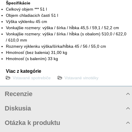
Špecifikácie
Celkový objem *** 51 l
Objem chladiacich častí 51 l
Výška výklenku 45 cm
Vonkajšie rozmery: výška / šírka / hĺbka 45,5 / 59,1 / 52,2 cm
Vonkajšie rozmery: výška / šírka / hĺbka (s obalom) 510,0 / 622,0
/ 610,0 mm
Rozmery výklenku výška/šírka/hĺbka 45 / 56 / 55,0 cm
Hmotnosť (bez balenia) 31,00 kg
Hmotnosť (s balením) 33 kg
Viac z kategórie
Vstavané spotrebiče
Vstavané vinotéky
Recenzie
Hodnotenie produktu
Diskusia
Komentáre k produktu
Otázka k produktu
Zatiaľ nie sú žiadne komentáre! Buďte prvý!