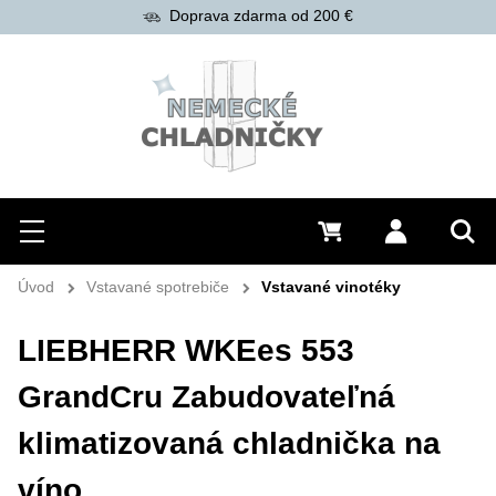
Doprava zdarma od 200 €
Hľadať
Menu
0 €
Prihlásiť 
Vyh
Úvod
Vstavané spotrebiče
Vstavané vinotéky
LIEBHERR WKEes 553
GrandCru Zabudovateľná
klimatizovaná chladnička na
víno