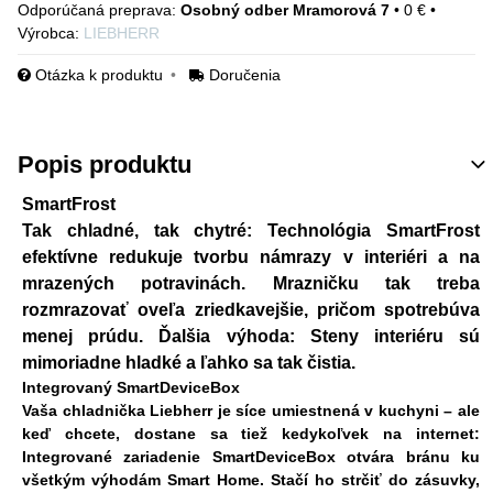
Osobný odber Mramorová 7
•
0 €
•
Výrobca:
LIEBHERR
Otázka k produktu
Doručenia
Popis produktu
SmartFrost
Tak chladné, tak chytré: Technológia SmartFrost
efektívne redukuje tvorbu námrazy v interiéri a na
mrazených potravinách. Mrazničku tak treba
rozmrazovať oveľa zriedkavejšie, pričom spotrebúva
menej prúdu. Ďalšia výhoda: Steny interiéru sú
mimoriadne hladké a ľahko sa tak čistia.
Integrovaný SmartDeviceBox
Vaša chladnička Liebherr je síce umiestnená v kuchyni – ale
keď chcete, dostane sa tiež kedykoľvek na internet:
Integrované zariadenie SmartDeviceBox otvára bránu ku
všetkým výhodám Smart Home. Stačí ho strčiť do zásuvky,