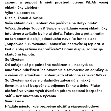
zapnúť a pripojiť k sieti prostredníctvom WLAN vašej
chladničky Liebherr.
Výkon a spotreba
Displej Touch & Swipe
Vaša chladnička Liebherr Vás počúvne na dotyk prsta:
Vďaka displeju Touch & Swipe je ovládanie vašej chladničky
intuitívne a zvládlo by ho aj dieťa. Ťuknutím a potiahnutím
na farebnom displeji jednoducho navolíte funkcie ako
„SuperCool". S rovnakou ľahkosťou nastavíte aj teplotu. A
keď displej aktívne nepoužívate? Potom displej zobrazuje
skutočnú teplotu.
SoftSystem
Od raňajok až po polnočné maškrtenie – naskytá sa
množstvo príležitostí na otvorenie a zatvorenie chladničky. A
s vašou chladničkou Liebherr je to skutočná zábava: Vďaka
SoftSystem sa dvere chladničky zatvárajú s mäkkým
tlmením, a tiež bezpečne a príjemne ľahko a ticho. Fľaše
uložené vo vnútorných dverách pritom zostanú bezpečne
stáť – bez hrkotania a kývania.
VarioSpace
Hľadáte miesto, kde bezpečne uložiť a viacposchodovú