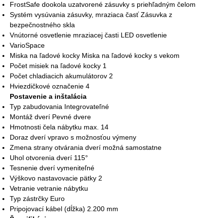
FrostSafe dookola uzatvorené zásuvky s priehľadným čelom
Systém vysúvania zásuvky, mraziaca časť Zásuvka z
bezpečnostného skla
Vnútorné osvetlenie mraziacej časti LED osvetlenie
VarioSpace
Miska na ľadové kocky Miska na ľadové kocky s vekom
Počet misiek na ľadové kocky 1
Počet chladiacich akumulátorov 2
Hviezdičkové označenie 4
Postavenie a inštalácia
Typ zabudovania Integrovateľné
Montáž dverí Pevné dvere
Hmotnosti čela nábytku max. 14
Doraz dverí vpravo s možnosťou výmeny
Zmena strany otvárania dverí možná samostatne
Uhol otvorenia dverí 115°
Tesnenie dverí vymeniteľné
Výškovo nastavovacie pätky 2
Vetranie vetranie nábytku
Typ zástrčky Euro
Pripojovací kábel (dĺžka) 2.200 mm