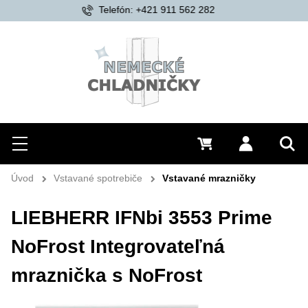
Doprava zdarma od 200 €
Hľadať
Menu
0 €
Prihlásiť 
Vyh
Úvod
Vstavané spotrebiče
Vstavané mrazničky
LIEBHERR IFNbi 3553 Prime
NoFrost Integrovateľná
mraznička s NoFrost