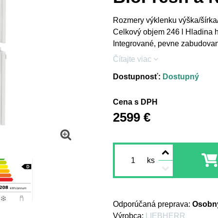
Rozmery výklenku výška/šírka/h
Celkový objem 246 l Hladina 
Integrované, pevne zabudova
Čítajte viac
Dostupnosť:
Dostupný
Cena s DPH
2599 €
ks
Osobný
Výrobca:
LIEBHERR