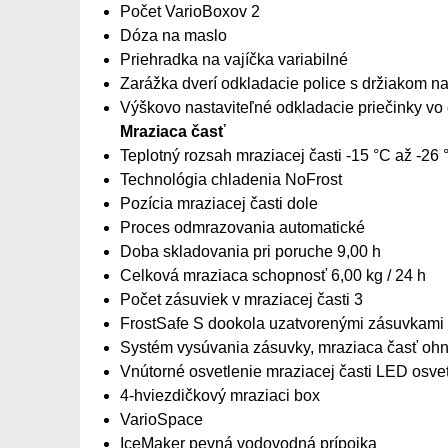
Počet VarioBoxov 2
Dóza na maslo
Priehradka na vajíčka variabilné
Zarážka dverí odkladacie police s držiakom na
Výškovo nastaviteľné odkladacie priečinky v
Mraziaca časť
Teplotný rozsah mraziacej časti -15 °C až -26 
Technológia chladenia NoFrost
Pozícia mraziacej časti dole
Proces odmrazovania automatické
Doba skladovania pri poruche 9,00 h
Celková mraziaca schopnosť 6,00 kg / 24 h
Počet zásuviek v mraziacej časti 3
FrostSafe S dookola uzatvorenými zásuvkami
Systém vysúvania zásuvky, mraziaca časť ohn
Vnútorné osvetlenie mraziacej časti LED osve
4-hviezdičkový mraziaci box
VarioSpace
IceMaker pevná vodovodná prípojka