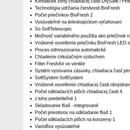
Klimatické zóny chladiacej časti DrySafe / Pri
Technológia udržania čerstvosti BioFresh
Počet priečinkov BioFresh 2
Vysúvateľné na teleskopickom vyťahovaní
So SoftTelescopic
Možnosť variabilného použitia ako priečinok n
Vnútorné osvetlenie priečinku BioFresh LED o
Proces odmrazovania automatické
Chladenie cirkulačným vzduchom
Filter FreshAir vo ventile
Systém vysúvania zásuvky, chladiaca časť pl
SoftSystem SoftSystem
Vnútorné osvetlenie chladiacej časti obojstra
Počet odkladacích plôch chladiacej časti 4
z toho predeliteľné 1
Skladovanie fliaš - integrované
Počet priestorov na odkladanie fliaš 1
Počet odkladacích plôch na konzervy 1
VarioBox vysúvateľné