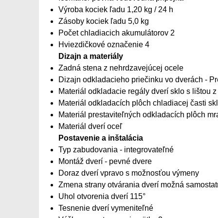
Výroba kociek ľadu 1,20 kg / 24 h
Zásoby kociek ľadu 5,0 kg
Počet chladiacich akumulátorov 2
Hviezdičkové označenie 4
Dizajn a materiály
Zadná stena z nehrdzavejúcej ocele
Dizajn odkladacieho priečinku vo dverách - 
Materiál odkladacie regály dverí sklo s lištou 
Materiál odkladacích plôch chladiacej časti sk
Materiál prestaviteľných odkladacích plôch mra
Materiál dverí oceľ
Postavenie a inštalácia
Typ zabudovania - integrovateľné
Montáž dverí - pevné dvere
Doraz dverí vpravo s možnosťou výmeny
Zmena strany otvárania dverí možná samosta
Uhol otvorenia dverí 115°
Tesnenie dverí vymeniteľné