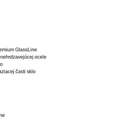
Premium GlassLine
z nehrdzavejúcej ocele
lo
ziacej časti sklo
tne