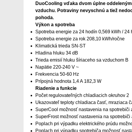
DuoCooling vďaka dvom úplne oddeleným c
vzduchu. Potraviny nevyschnú a tiež nedo
pohoda.
Výkon a spotreba
Spotreba energie za 24 hodín 0,569 kWh / 24 
Spotreba energie za rok 208,10 kWh/ročne
Klimatická trieda SN-ST
Hladina hluku 34 dB
Trieda emisií hluku šíriaceho sa vzduchom B
Napätie 220-240 V ~
Frekvencia 50-60 Hz
Prípojná hodnota 1,4 A 182,3 W
Riadenie a funkcie
Počet regulovateľných chladiacich okruhov 2
Ukazovateľ teploty chladiaca časť, mraziaca č
SuperCool možnosť nastavenia na spotrebiči a
SuperFrost možnosť nastavenia na spotrebiči 
Poplach pri výpadku elektrického prúdu možnos
Poplach pri výpadku spotrebiča možnosť nasta