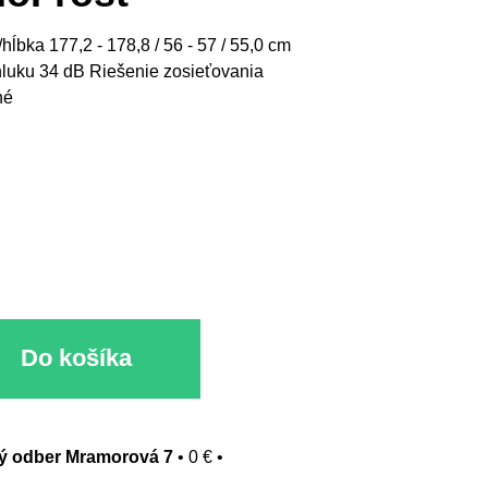
ĺbka 177,2 - 178,8 / 56 - 57 / 55,0 cm
hluku 34 dB Riešenie zosieťovania
né
Do košíka
 odber Mramorová 7
•
0 €
•