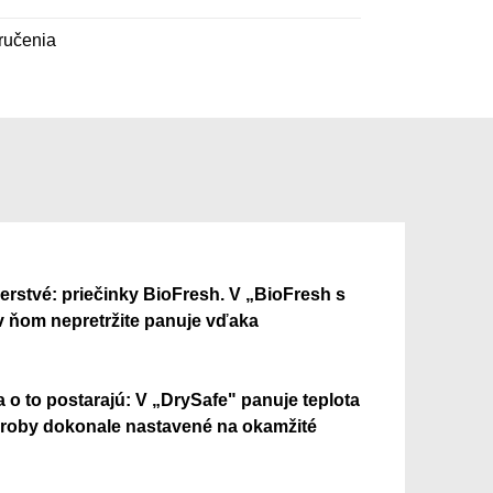
ručenia
 čerstvé: priečinky BioFresh. V „BioFresh s
 v ňom nepretržite panuje vďaka
a o to postarajú: V „DrySafe" panuje teplota
z výroby dokonale nastavené na okamžité