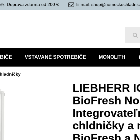
Doprava zdarma od 200 €
E-mail: shop@nemeckechladnic
Hľ
BIČE
VSTAVANÉ SPOTREBIČE
MONOLITH
hladničky
LIEBHERR I
BioFresh No
Integrovate
chldničky a 
BioFresh a 