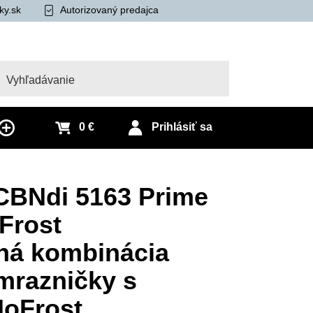
ky.sk
Autorizovaný predajca
adať
0 €
Prihlásiť sa
CBNdi 5163 Prime
Frost
ľná kombinácia
mrazničky s
NoFrost