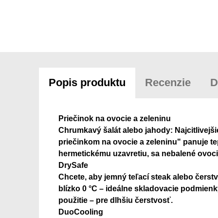
Popis produktu
Recenzie
D
Priečinok na ovocie a zeleninu
Chrumkavý šalát alebo jahody: Najcitlivejši
priečinkom na ovocie a zeleninu" panuje te
hermetickému uzavretiu, sa nebalené ovocie
DrySafe
Chcete, aby jemný teľací steak alebo čerstv
blízko 0 °C – ideálne skladovacie podmienky
použitie – pre dlhšiu čerstvosť.
DuoCooling