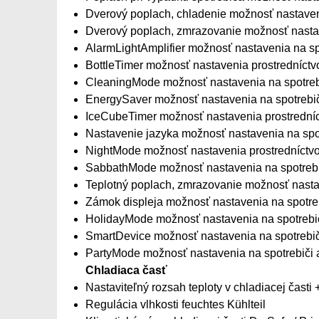
Dverový poplach, chladenie možnosť nastaveni
Dverový poplach, zmrazovanie možnosť nastave
AlarmLightAmplifier možnosť nastavenia na spo
BottleTimer možnosť nastavenia prostredníctv
CleaningMode možnosť nastavenia na spotrebi
EnergySaver možnosť nastavenia na spotrebiči
IceCubeTimer možnosť nastavenia prostredníc
Nastavenie jazyka možnosť nastavenia na spot
NightMode možnosť nastavenia prostredníctvo
SabbathMode možnosť nastavenia na spotrebič
Teplotný poplach, zmrazovanie možnosť nastav
Zámok displeja možnosť nastavenia na spotre
HolidayMode možnosť nastavenia na spotrebiči
SmartDevice možnosť nastavenia na spotrebiči
PartyMode možnosť nastavenia na spotrebiči a
Chladiaca časť
Nastaviteľný rozsah teploty v chladiacej časti
Regulácia vlhkosti feuchtes Kühlteil