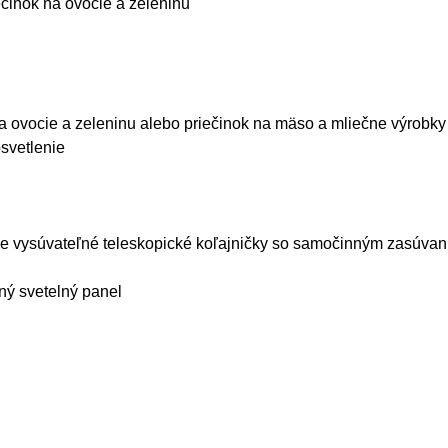
ečinok na ovocie a zeleninu
a ovocie a zeleninu alebo priečinok na mäso a mliečne výrobky
svetlenie
ne vysúvateľné teleskopické koľajničky so samočinným zasúvan
nný svetelný panel